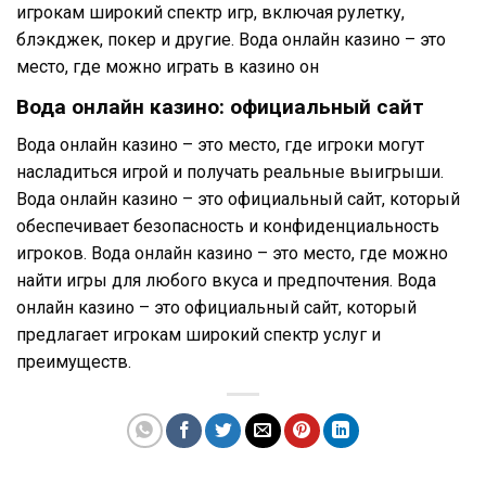
игрокам широкий спектр игр, включая рулетку,
блэкджек, покер и другие. Вода онлайн казино – это
место, где можно играть в казино он
Вода онлайн казино: официальный сайт
Вода онлайн казино – это место, где игроки могут
насладиться игрой и получать реальные выигрыши.
Вода онлайн казино – это официальный сайт, который
обеспечивает безопасность и конфиденциальность
игроков. Вода онлайн казино – это место, где можно
найти игры для любого вкуса и предпочтения. Вода
онлайн казино – это официальный сайт, который
предлагает игрокам широкий спектр услуг и
преимуществ.