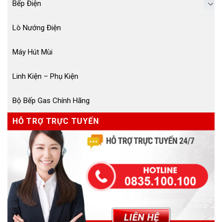
Bếp Điện
Lò Nướng Điện
Máy Hút Mùi
Linh Kiện – Phụ Kiện
Bộ Bếp Gas Chính Hãng
HỖ TRỢ TRỰC TUYẾN