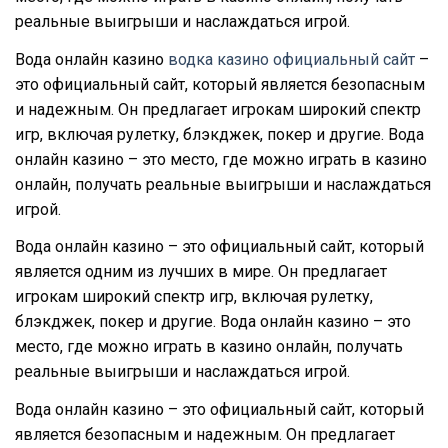
реальные выигрыши и наслаждаться игрой.
Вода онлайн казино
водка казино официальный сайт
–
это официальный сайт, который является безопасным
и надежным. Он предлагает игрокам широкий спектр
игр, включая рулетку, блэкджек, покер и другие. Вода
онлайн казино – это место, где можно играть в казино
онлайн, получать реальные выигрыши и наслаждаться
игрой.
Вода онлайн казино – это официальный сайт, который
является одним из лучших в мире. Он предлагает
игрокам широкий спектр игр, включая рулетку,
блэкджек, покер и другие. Вода онлайн казино – это
место, где можно играть в казино онлайн, получать
реальные выигрыши и наслаждаться игрой.
Вода онлайн казино – это официальный сайт, который
является безопасным и надежным. Он предлагает