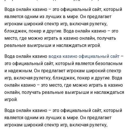
Вода онлайн казино – это официальный сайт, который
является одним из лучших в мире. Он предлагает
игрокам широкий спектр игр, включая рулетку,
блэкджек, покер и другие. Вода онлайн казино – это
место, где можно играть в казино онлайн, получать
реальные выигрыши и наслаждаться игрой.
Вода онлайн казино
водка казино официальный сайт
–
это официальный сайт, который является безопасным
и надежным. Он предлагает игрокам широкий спектр
игр, включая рулетку, блэкджек, покер и другие. Вода
онлайн казино – это место, где можно играть в казино
онлайн, получать реальные выигрыши и наслаждаться
игрой.
Вода онлайн казино – это официальный сайт, который
является одним из лучших в мире. Он предлагает
игрокам широкий спектр игр, включая рулетку,