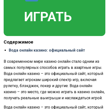
ИГРАТЬ
Содержимое
Вода онлайн казино: официальный сайт
В современном мире казино онлайн стало одним из
самых популярных способов играть в азартные игры.
Вода онлайн казино – это официальный сайт, который
предлагает игрокам широкий спектр игр, включая
рулетку, блэкджек, покер и другие. Вода онлайн
казино – это место, где можно играть в казино онлайн,
получать реальные выигрыши и наслаждаться игрой.
Вода онлайн казино – это официальный сайт, который