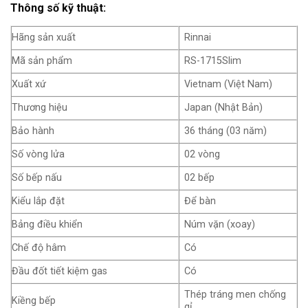
Thông số kỹ thuật:
Hãng sản xuất
Rinnai
Mã sản phẩm
RS-1715Slim
Xuất xứ
Vietnam (Việt Nam)
Thương hiệu
Japan (Nhật Bản)
Bảo hành
36 tháng (03 năm)
Số vòng lửa
02 vòng
Số bếp nấu
02 bếp
Kiểu lắp đặt
Để bàn
Bảng điều khiển
Núm vặn (xoay)
Chế độ hâm
Có
Đầu đốt tiết kiệm gas
Có
Thép tráng men chống
Kiềng bếp
gỉ