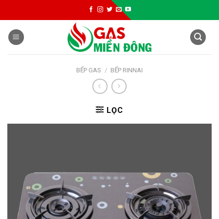
Skip
to
content
BẾP GAS
/
BẾP RINNAI
LỌC