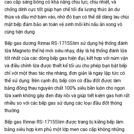
cao cấp sáng bóng có khả năng chịu lực, chịu nhiệt, và
chống dính cực tốt giúp hạn chế tối đa lượng thức ăn dư
thừa và dầu mỡ bám vào, nhờ đó bạn có thể dễ dàng lau chùi
mặt bếp đảm bảo an toàn vệ sinh mỗi khi nấu ăn xong vô
cùng tiện dụng.
Bếp gas dương Rinnai RS-1715Slim sử dụng hệ thống đánh
lữa Magneto thế hệ mới siêu nhạy, đây là hệ thống đánh lữa
tốt nhất của các dòng bếp gas hiện đại, kết hợp với núm vặn
và điều chỉnh lữa được thiết kế tối ưu cho phép bạn bật bếp
chỉ với một thao tác nhẹ nhàng, đơn giản là ngay lập tức có
thể sử dụng. Bên cạnh đó, bếp còn có đầu đốt được làm
bằng đồng thau nguyên chất 100% siêu bền luôn cho ngọn
lữa xanh không gây đen đáy nồi và giúp tiết kiệm gas hơn rất
nhiều so với các bếp gas sử dụng các loại đầu đốt thông
thường.
Bếp gas Rinnai RS-1715Slim được trang bị kiềng bếp làm
bằng siêu hợp kim phủ một lớp men cao cấp không những