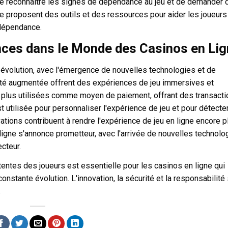
de reconnaître les signes de dépendance au jeu et de demander 
e proposent des outils et des ressources pour aider les joueurs
 dépendance.
nces dans le Monde des Casinos en Li
e évolution, avec l'émergence de nouvelles technologies et de
éalité augmentée offrent des expériences de jeu immersives et
n plus utilisées comme moyen de paiement, offrant des transact
est utilisée pour personnaliser l'expérience de jeu et pour détecte
ions contribuent à rendre l'expérience de jeu en ligne encore p
 ligne s'annonce prometteur, avec l'arrivée de nouvelles technolo
cteur.
tentes des joueurs est essentielle pour les casinos en ligne qui
nstante évolution. L'innovation, la sécurité et la responsabilité
.