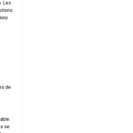
s. Les
ictions
donc
es de
able.
as se