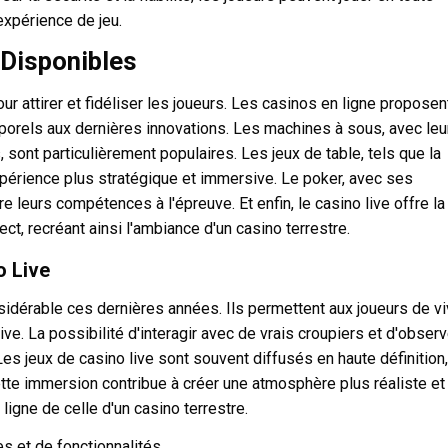
 expérience de jeu.
 Disponibles
our attirer et fidéliser les joueurs. Les casinos en ligne proposen
porels aux dernières innovations. Les machines à sous, avec leu
, sont particulièrement populaires. Les jeux de table, tels que la
 expérience plus stratégique et immersive. Le poker, avec ses
e leurs compétences à l'épreuve. Et enfin, le casino live offre la
ect, recréant ainsi l'ambiance d'un casino terrestre.
o Live
sidérable ces dernières années. Ils permettent aux joueurs de vi
ve. La possibilité d'interagir avec de vrais croupiers et d'observ
Les jeux de casino live sont souvent diffusés en haute définition,
ette immersion contribue à créer une atmosphère plus réaliste et
 ligne de celle d'un casino terrestre.
s et de fonctionnalités.