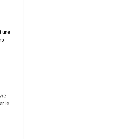
t une
rs
vre
er le