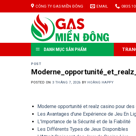
Skip
CÔNG TY GAS MIỀN ĐÔNG
EMAIL
0835.10
to
content
TRAN
DANH MỤC SẢN PHẨM
POST
Moderne_opportunité_et_realz
POSTED ON
3 THÁNG 7, 2026
BY
HOÀNG HAPPY
Moderne opportunité et realz casino pour des 
Les Avantages d'une Expérience de Jeu En L
L'Importance de la Sécurité et de la Fiabilité
Les Différents Types de Jeux Disponibles