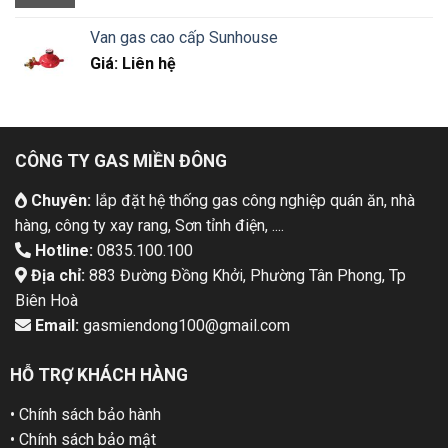
Van gas cao cấp Sunhouse
Giá: Liên hệ
CÔNG TY GAS MIỀN ĐÔNG
Chuyên:
lắp đặt hệ thống gas công nghiệp quán ăn, nhà
hàng, công ty xay rang, Sơn tỉnh điện, ....
Hotline:
0835.100.100
Địa chỉ:
883 Đường Đồng Khởi, Phường Tân Phong, Tp
Biên Hoà
Email:
gasmiendong100@gmail.com
HỖ TRỢ KHÁCH HÀNG
• Chính sách bảo hành
• Chính sách bảo mật