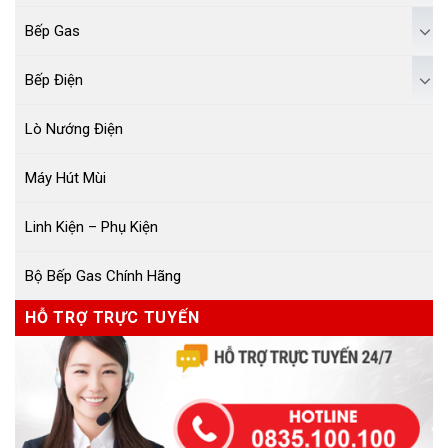
Bếp Gas
Bếp Điện
Lò Nướng Điện
Máy Hút Mùi
Linh Kiện – Phụ Kiện
Bộ Bếp Gas Chính Hãng
HỖ TRỢ TRỰC TUYẾN