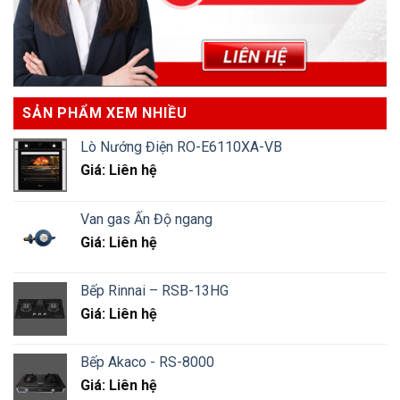
SẢN PHẨM XEM NHIỀU
Lò Nướng Điện RO-E6110XA-VB
Giá: Liên hệ
Van gas Ấn Độ ngang
Giá: Liên hệ
Bếp Rinnai – RSB-13HG
Giá: Liên hệ
Bếp Akaco - RS-8000
Giá: Liên hệ