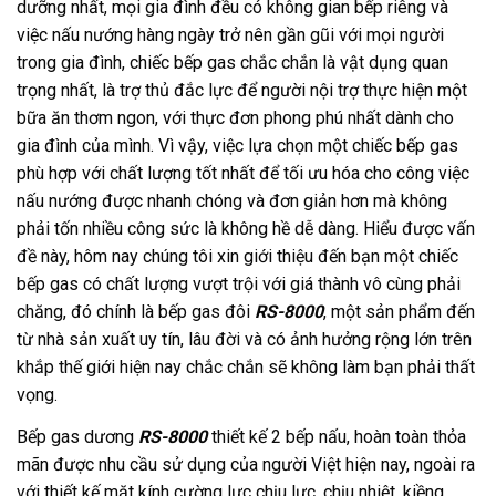
dưỡng nhất, mọi gia đình đều có không gian bếp riêng và
việc nấu nướng hàng ngày trở nên gần gũi với mọi người
trong gia đình, chiếc bếp gas chắc chắn là vật dụng quan
trọng nhất, là trợ thủ đắc lực để người nội trợ thực hiện một
bữa ăn thơm ngon, với thực đơn phong phú nhất dành cho
gia đình của mình. Vì vậy, việc lựa chọn một chiếc bếp gas
phù hợp với chất lượng tốt nhất để tối ưu hóa cho công việc
nấu nướng được nhanh chóng và đơn giản hơn mà không
phải tốn nhiều công sức là không hề dễ dàng. Hiểu được vấn
đề này, hôm nay chúng tôi xin giới thiệu đến bạn một chiếc
bếp gas có chất lượng vượt trội với giá thành vô cùng phải
chăng, đó chính là bếp gas đôi
RS-8000
, một sản phẩm đến
từ nhà sản xuất uy tín, lâu đời và có ảnh hưởng rộng lớn trên
khắp thế giới hiện nay chắc chắn sẽ không làm bạn phải thất
vọng.
Bếp gas dương
RS-8000
thiết kế 2 bếp nấu, hoàn toàn thỏa
mãn được nhu cầu sử dụng của người Việt hiện nay, ngoài ra
với thiết kế mặt kính cường lực chịu lực, chịu nhiệt, kiềng