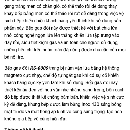
gang tráng men có chắn gió, có thể tháo rời dễ dàng thay,
khay bếp bằng men có thể tháo rời rất dễ dàng trong việc vệ
sinh bếp khiến nhiều khách hàng yêu thích khí sử dụng sản
phẩm này. Bếp gas đôi này được thiết kế với bát chia lửa
nhỏ, công nghệ ngọn lửa lên thẳng khiến lửa tập trung vào
đáy nồi, siêu tiết kiệm gas và an toàn cho người sử dụng,
những tiêu chí trên hoàn toàn đáp ứng được nhu cầu của mọi
bà nội trợ.
Bếp gas đôi
RS-8000
trang bị núm vặn lửa bằng hệ thống
magneto cực nhạy, chế độ tự ngắt gas khi có sự cố khiến
khách hàng cực kỳ yên tâm khi sử dụng. Bếp gas đôi này
thiết kếmàu đen với hoa văn nhẹ nhàng sang trọng, bên cạnh
đó bếp được thiết kế chống bám bẩn, khiến việc vệ sinh cực
kỳ dễ dàng, khung bếp được làm bằng Inox 430 sáng bóng
mặt trước và mặt hông áp kính vô cùng sang trọng, tạo nên
không gia bếp vô cùng hiện đại.
Thông số kỹ thuật: