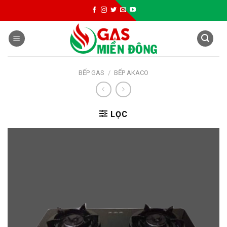
Skip
to
content
BẾP GAS
/
BẾP AKACO
LỌC