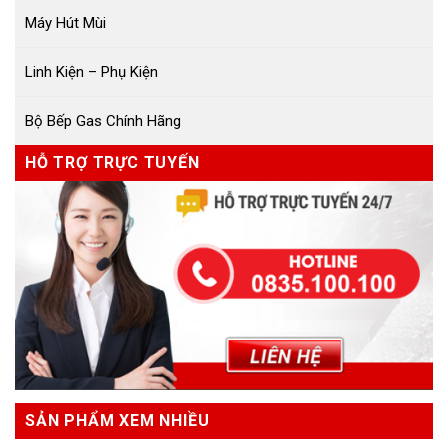
Máy Hút Mùi
Linh Kiện – Phụ Kiện
Bộ Bếp Gas Chính Hãng
HỖ TRỢ TRỰC TUYẾN
SẢN PHẨM XEM NHIỀU