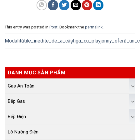
This entry was posted in
Post
. Bookmark the
permalink
.
Modalitățile_inedite_de_a_câștiga_cu_playjonny_oferă_un_c
DANH MỤC SẢN PHẨM
Gas An Toàn
Bếp Gas
Bếp Điện
Lò Nướng Điện