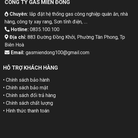
CÔNG TY GAS MIỀN ĐÔNG
Chuyên:
lắp đặt hệ thống gas công nghiệp quán ăn, nhà
hàng, công ty xay rang, Sơn tỉnh điện, ....
Hotline:
0835.100.100
Địa chỉ:
883 Đường Đồng Khởi, Phường Tân Phong, Tp
Biên Hoà
Email:
gasmiendong100@gmail.com
HỖ TRỢ KHÁCH HÀNG
• Chính sách bảo hành
• Chính sách bảo mật
• Chính sách đổi trả hàng
• Chính sách chất lượng
• Hình thức thanh toán