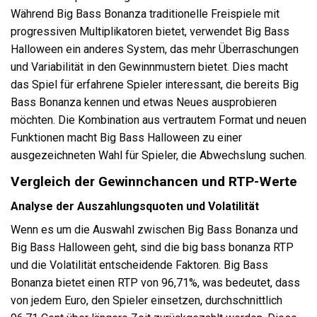
Während Big Bass Bonanza traditionelle Freispiele mit
progressiven Multiplikatoren bietet, verwendet Big Bass
Halloween ein anderes System, das mehr Überraschungen
und Variabilität in den Gewinnmustern bietet. Dies macht
das Spiel für erfahrene Spieler interessant, die bereits Big
Bass Bonanza kennen und etwas Neues ausprobieren
möchten. Die Kombination aus vertrautem Format und neuen
Funktionen macht Big Bass Halloween zu einer
ausgezeichneten Wahl für Spieler, die Abwechslung suchen.
Vergleich der Gewinnchancen und RTP-Werte
Analyse der Auszahlungsquoten und Volatilität
Wenn es um die Auswahl zwischen Big Bass Bonanza und
Big Bass Halloween geht, sind die big bass bonanza RTP
und die Volatilität entscheidende Faktoren. Big Bass
Bonanza bietet einen RTP von 96,71%, was bedeutet, dass
von jedem Euro, den Spieler einsetzen, durchschnittlich