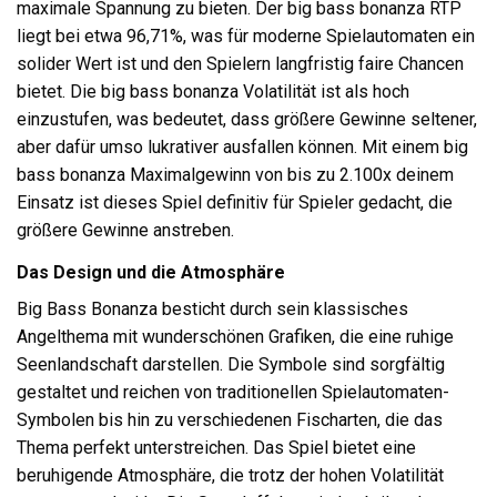
maximale Spannung zu bieten. Der big bass bonanza RTP
liegt bei etwa 96,71%, was für moderne Spielautomaten ein
solider Wert ist und den Spielern langfristig faire Chancen
bietet. Die big bass bonanza Volatilität ist als hoch
einzustufen, was bedeutet, dass größere Gewinne seltener,
aber dafür umso lukrativer ausfallen können. Mit einem big
bass bonanza Maximalgewinn von bis zu 2.100x deinem
Einsatz ist dieses Spiel definitiv für Spieler gedacht, die
größere Gewinne anstreben.
Das Design und die Atmosphäre
Big Bass Bonanza besticht durch sein klassisches
Angelthema mit wunderschönen Grafiken, die eine ruhige
Seenlandschaft darstellen. Die Symbole sind sorgfältig
gestaltet und reichen von traditionellen Spielautomaten-
Symbolen bis hin zu verschiedenen Fischarten, die das
Thema perfekt unterstreichen. Das Spiel bietet eine
beruhigende Atmosphäre, die trotz der hohen Volatilität