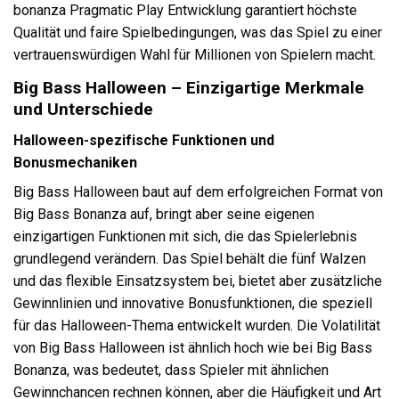
bonanza Pragmatic Play Entwicklung garantiert höchste
Qualität und faire Spielbedingungen, was das Spiel zu einer
vertrauenswürdigen Wahl für Millionen von Spielern macht.
Big Bass Halloween – Einzigartige Merkmale
und Unterschiede
Halloween-spezifische Funktionen und
Bonusmechaniken
Big Bass Halloween baut auf dem erfolgreichen Format von
Big Bass Bonanza auf, bringt aber seine eigenen
einzigartigen Funktionen mit sich, die das Spielerlebnis
grundlegend verändern. Das Spiel behält die fünf Walzen
und das flexible Einsatzsystem bei, bietet aber zusätzliche
Gewinnlinien und innovative Bonusfunktionen, die speziell
für das Halloween-Thema entwickelt wurden. Die Volatilität
von Big Bass Halloween ist ähnlich hoch wie bei Big Bass
Bonanza, was bedeutet, dass Spieler mit ähnlichen
Gewinnchancen rechnen können, aber die Häufigkeit und Art