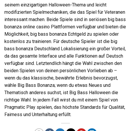
seinem einzigartigen Halloween-Thema und leicht
modifizierten Spielmechaniken, die das Spiel für Veteranen
interessant machen. Beide Spiele sind in seriösen big bass
bonanza online casino Plattformen verfügbar und bieten die
Möglichkeit, big bass bonanza Echtgeld zu spielen oder
kostenlos zu trainieren. Für deutsche Spieler ist die big
bass bonanza Deutschland Lokalisierung ein großer Vorteil,
da das gesamte Interface und alle Funktionen auf Deutsch
verfügbar sind. Letztendlich hängt die Wahl zwischen den
beiden Spielen von deinen persönlichen Vorlieben ab –
wenn du das klassische, bewährte Erlebnis bevorzugst,
wähle Big Bass Bonanza; wenn du etwas Neues und
Thematisch anderes suchst, ist Big Bass Halloween die
richtige Wahl. In jedem Fall wirst du mit einem Spiel von
Pragmatic Play spielen, das höchste Standards für Qualität,
Fairness und Unterhaltung erfüllt.