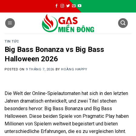
Skip
to
content
TIN TỨC
Big Bass Bonanza vs Big Bass
Halloween 2026
POSTED ON
9 THÁNG 7, 2026
BY
HOÀNG HAPPY
Die Welt der Online-Spielautomaten hat sich in den letzten
Jahren dramatisch entwickelt, und zwei Titel stechen
besonders hervor: Big Bass Bonanza und Big Bass
Halloween. Diese beiden Spiele von Pragmatic Play haben
Millionen von Spielern weltweit begeistert und bieten
unterschiedliche Erfahrungen, die es zu vergleichen lohnt.