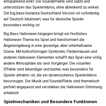
entspannend wirkt. Die Soundeffekte sind subtil und
unterstützen das Spielerlebnis, ohne ablenkend zu wirken.
Die big bass bonanza Deutschland Version ist vollständig
auf Deutsch lokalisiert, was für deutsche Spieler
besonders wichtig ist.
Big Bass Halloween hingegen bringt ein festliches
Halloween-Thema ins Spiel und transformiert die
Angelumgebung in eine gruselige, aber unterhaltsame
Szene. Mit kürbisförmigen Symbolen, Fledermäusen und
anderen Halloween-Elementen schafft das Spiel eine völlig
andere Atmosphäre als sein Vorgänger. Die visuellen
Effekte sind lebendiger und bunter, was besonders für
Spieler attraktiv ist, die ein dynamischeres Spielerlebnis
bevorzugen. Die Musik und Soundeffekte sind thematisch
perfekt angepasst und verstärken die Halloween-Stimmung
erheblich.
Spielmechaniken und Besondere Funktionen