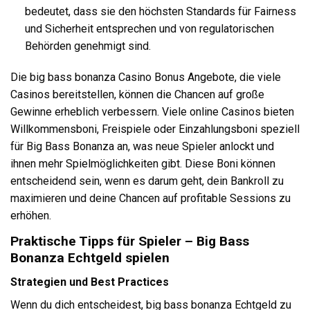
bedeutet, dass sie den höchsten Standards für Fairness
und Sicherheit entsprechen und von regulatorischen
Behörden genehmigt sind.
Die big bass bonanza Casino Bonus Angebote, die viele
Casinos bereitstellen, können die Chancen auf große
Gewinne erheblich verbessern. Viele online Casinos bieten
Willkommensboni, Freispiele oder Einzahlungsboni speziell
für Big Bass Bonanza an, was neue Spieler anlockt und
ihnen mehr Spielmöglichkeiten gibt. Diese Boni können
entscheidend sein, wenn es darum geht, dein Bankroll zu
maximieren und deine Chancen auf profitable Sessions zu
erhöhen.
Praktische Tipps für Spieler – Big Bass
Bonanza Echtgeld spielen
Strategien und Best Practices
Wenn du dich entscheidest, big bass bonanza Echtgeld zu