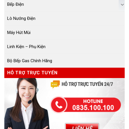
Bếp Điện
Lò Nướng Điện
Máy Hút Mùi
Linh Kiện – Phụ Kiện
Bộ Bếp Gas Chính Hãng
HỖ TRỢ TRỰC TUYẾN