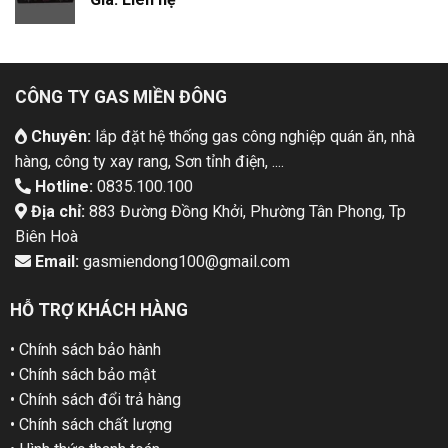
CÔNG TY GAS MIỀN ĐÔNG
Chuyên:
lắp đặt hệ thống gas công nghiệp quán ăn, nhà
hàng, công ty xay rang, Sơn tỉnh điện, ....
Hotline:
0835.100.100
Địa chỉ:
883 Đường Đồng Khởi, Phường Tân Phong, Tp
Biên Hoà
Email:
gasmiendong100@gmail.com
HỖ TRỢ KHÁCH HÀNG
• Chính sách bảo hành
• Chính sách bảo mật
• Chính sách đổi trả hàng
• Chính sách chất lượng