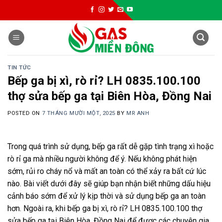
Skip
to
content
TIN TỨC
Bếp ga bị xì, rò rỉ? LH 0835.100.100
thợ sửa bếp ga tại Biên Hòa, Đồng Nai
POSTED ON
7 THÁNG MƯỜI MỘT, 2025
BY
MR ANH
Trong quá trình sử dụng, bếp ga rất dễ gặp tình trạng xì hoặc
rò rỉ ga mà nhiều người không để ý. Nếu không phát hiện
sớm, rủi ro cháy nổ và mất an toàn có thể xảy ra bất cứ lúc
nào. Bài viết dưới đây sẽ giúp bạn nhận biết những dấu hiệu
cảnh báo sớm để xử lý kịp thời và sử dụng bếp ga an toàn
hơn. Ngoài ra, khi bếp ga bị xì, rò rỉ? LH 0835.100.100 thợ
sửa bếp ga tại Biên Hòa, Đồng Nai để được các chuyên gia