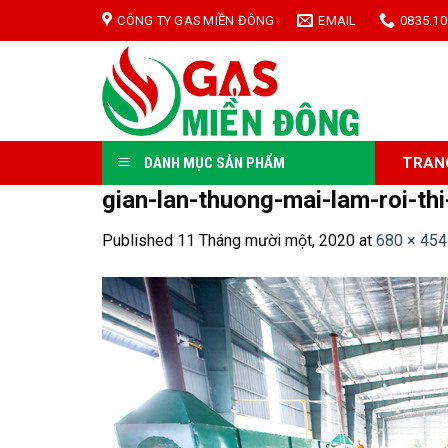
Skip
CÔNG TY GAS MIỀN ĐÔNG
EMAIL
0835.10
to
content
TRAN
DANH MỤC SẢN PHẨM
gian-lan-thuong-mai-lam-roi-t
Published
11 Tháng mười một, 2020
at
680 × 454