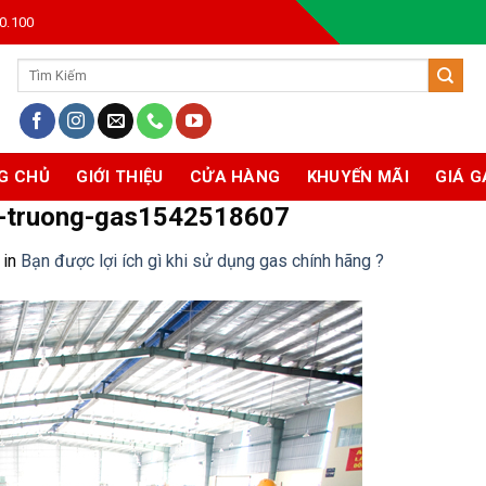
0.100
Tìm
kiếm:
G CHỦ
GIỚI THIỆU
CỬA HÀNG
KHUYẾN MÃI
GIÁ G
hi-truong-gas1542518607
in
Bạn được lợi ích gì khi sử dụng gas chính hãng ?