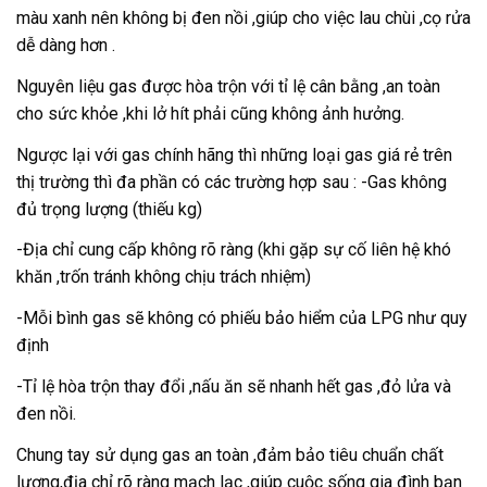
màu xanh nên không bị đen nồi ,giúp cho việc lau chùi ,cọ rửa
dễ dàng hơn .
Nguyên liệu gas được hòa trộn với tỉ lệ cân bằng ,an toàn
cho sức khỏe ,khi lở hít phải cũng không ảnh hưởng.
Ngược lại với gas chính hãng thì những loại gas giá rẻ trên
thị trường thì đa phần có các trường hợp sau : -Gas không
đủ trọng lượng (thiếu kg)
-Địa chỉ cung cấp không rõ ràng (khi gặp sự cố liên hệ khó
khăn ,trốn tránh không chịu trách nhiệm)
-Mỗi bình gas sẽ không có phiếu bảo hiểm của LPG như quy
định
-Tỉ lệ hòa trộn thay đổi ,nấu ăn sẽ nhanh hết gas ,đỏ lửa và
đen nồi.
Chung tay sử dụng gas an toàn ,đảm bảo tiêu chuẩn chất
lượng,địa chỉ rõ ràng mạch lạc ,giúp cuộc sống gia đình bạn