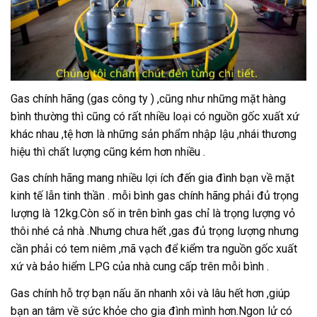
Gas chính hãng (gas công ty ) ,cũng như những mặt hàng
bình thường thì cũng có rất nhiều loại có nguồn gốc xuất xứ
khác nhau ,tệ hơn là những sản phẩm nhập lậu ,nhái thương
hiệu thì chất lượng cũng kém hơn nhiều .
Gas chính hãng mang nhiều lợi ích đến gia đình bạn về mặt
kinh tế lẫn tinh thần . mỗi bình gas chính hãng phải đủ trọng
lượng là 12kg.Còn số in trên bình gas chỉ là trọng lượng vỏ
thôi nhé cả nhà .Nhưng chưa hết ,gas đủ trọng lượng nhưng
cần phải có tem niêm ,mã vạch để kiểm tra nguồn gốc xuất
xứ và bảo hiểm LPG của nhà cung cấp trên mỗi bình .
Gas chính hỗ trợ bạn nấu ăn nhanh xôi và lâu hết hơn ,giúp
bạn an tâm về sức khỏe cho gia đình mình hơn.Ngon lử có