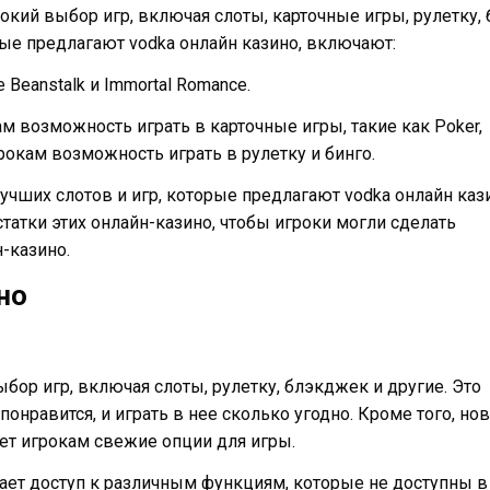
кий выбор игр, включая слоты, карточные игры, рулетку, 
рые предлагают vodka онлайн казино, включают:
he Beanstalk и Immortal Romance.
м возможность играть в карточные игры, такие как Poker,
грокам возможность играть в рулетку и бинго.
учших слотов и игр, которые предлагают vodka онлайн каз
атки этих онлайн-казино, чтобы игроки могли сделать
-казино.
но
бор игр, включая слоты, рулетку, блэкджек и другие. Это
понравится, и играть в нее сколько угодно. Кроме того, но
ет игрокам свежие опции для игры.
вает доступ к различным функциям, которые не доступны в