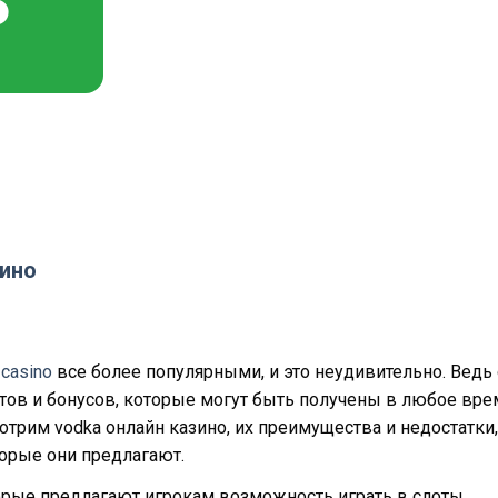
Ь
зино
 casino
все более популярными, и это неудивительно. Ведь
тов и бонусов, которые могут быть получены в любое вре
отрим vodka онлайн казино, их преимущества и недостатки,
торые они предлагают.
торые предлагают игрокам возможность играть в слоты,