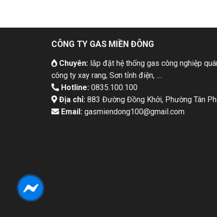
CÔNG TY GAS MIỀN ĐÔNG
Chuyên:
lắp đặt hệ thống gas công nghiệp quán
công ty xay rang, Sơn tỉnh điện, ....
Hotline:
0835.100.100
Địa chỉ:
883 Đường Đồng Khởi, Phường Tân Pho
Email:
gasmiendong100@gmail.com