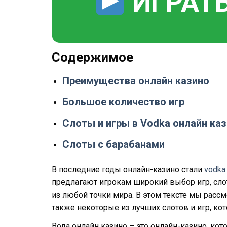
ИГРАТ
Содержимое
Преимущества онлайн казино
Большое количество игр
Слоты и игры в Vodka онлайн ка
Слоты с барабанами
В последние годы онлайн-казино стали
vodka
предлагают игрокам широкий выбор игр, сло
из любой точки мира. В этом тексте мы рассм
также некоторые из лучших слотов и игр, ко
Вода онлайн казино – это онлайн-казино, ко