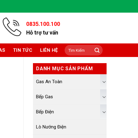
0835.100.100
Hỗ trợ tư vấn
Tìm
AS
TIN TỨC
LIÊN HỆ
kiếm:
DANH MỤC SẢN PHẨM
Gas An Toàn
Bếp Gas
Bếp Điện
Lò Nướng Điện