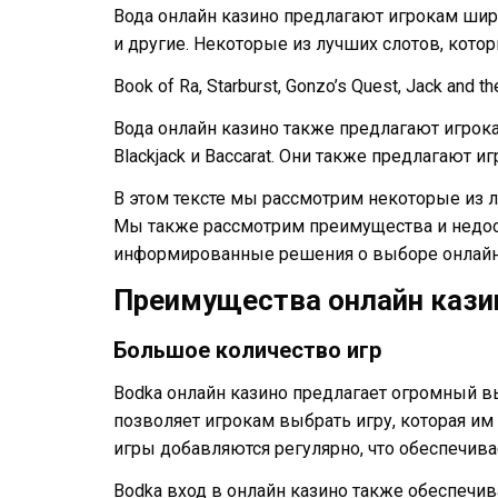
Вода онлайн казино предлагают игрокам широ
и другие. Некоторые из лучших слотов, кото
Book of Ra, Starburst, Gonzo’s Quest, Jack and t
Вода онлайн казино также предлагают игрока
Blackjack и Baccarat. Они также предлагают и
В этом тексте мы рассмотрим некоторые из л
Мы также рассмотрим преимущества и недост
информированные решения о выборе онлайн
Преимущества онлайн кази
Большое количество игр
Вodka онлайн казино предлагает огромный вы
позволяет игрокам выбрать игру, которая им 
игры добавляются регулярно, что обеспечива
Вodka вход в онлайн казино также обеспечи