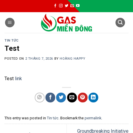
Skip
to
content
TIN TỨC
Test
POSTED ON
2 THÁNG 7, 2026
BY
HOÀNG HAPPY
Test
link
This entry was posted in
Tin tức
. Bookmark the
permalink
.
Groundbreaking Initiative