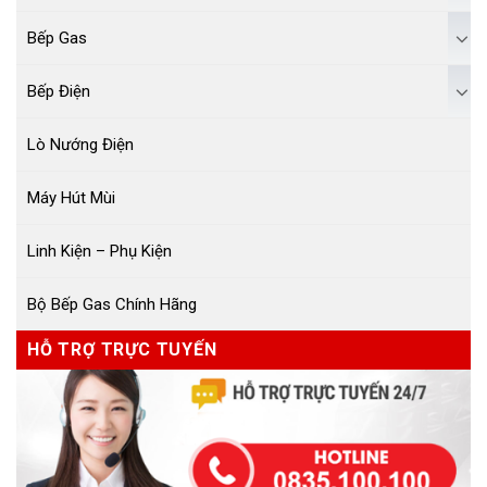
Bếp Gas
Bếp Điện
Lò Nướng Điện
Máy Hút Mùi
Linh Kiện – Phụ Kiện
Bộ Bếp Gas Chính Hãng
HỖ TRỢ TRỰC TUYẾN