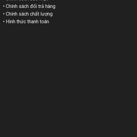
• Chính sách đổi trả hàng
• Chính sách chất lượng
• Hình thức thanh toán