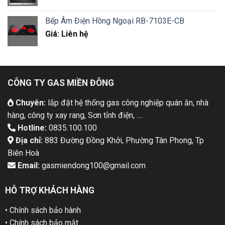
Bếp Âm Điện Hồng Ngoại RB-7103E-CB
Giá: Liên hệ
CÔNG TY GAS MIỀN ĐÔNG
Chuyên:
lắp đặt hệ thống gas công nghiệp quán ăn, nhà
hàng, công ty xay rang, Sơn tỉnh điện, ....
Hotline:
0835.100.100
Địa chỉ:
883 Đường Đồng Khởi, Phường Tân Phong, Tp
Biên Hoà
Email:
gasmiendong100@gmail.com
HỖ TRỢ KHÁCH HÀNG
• Chính sách bảo hành
• Chính sách bảo mật