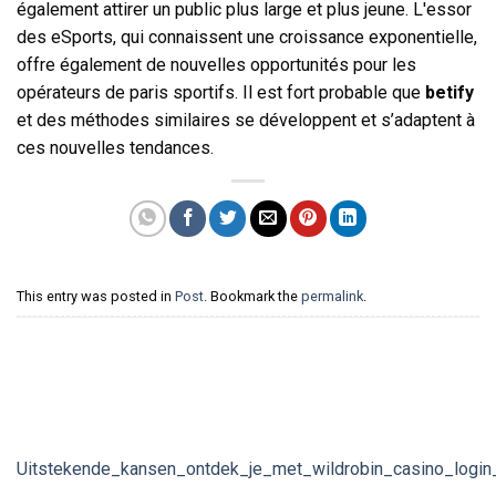
également attirer un public plus large et plus jeune. L'essor
des eSports, qui connaissent une croissance exponentielle,
offre également de nouvelles opportunités pour les
opérateurs de paris sportifs. Il est fort probable que
betify
et des méthodes similaires se développent et s’adaptent à
ces nouvelles tendances.
This entry was posted in
Post
. Bookmark the
permalink
.
Uitstekende_kansen_ontdek_je_met_wildrobin_casino_logi