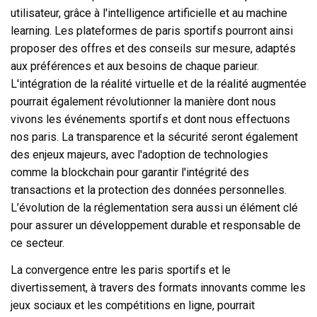
utilisateur, grâce à l'intelligence artificielle et au machine
learning. Les plateformes de paris sportifs pourront ainsi
proposer des offres et des conseils sur mesure, adaptés
aux préférences et aux besoins de chaque parieur.
L'intégration de la réalité virtuelle et de la réalité augmentée
pourrait également révolutionner la manière dont nous
vivons les événements sportifs et dont nous effectuons
nos paris. La transparence et la sécurité seront également
des enjeux majeurs, avec l'adoption de technologies
comme la blockchain pour garantir l'intégrité des
transactions et la protection des données personnelles.
L’évolution de la réglementation sera aussi un élément clé
pour assurer un développement durable et responsable de
ce secteur.
La convergence entre les paris sportifs et le
divertissement, à travers des formats innovants comme les
jeux sociaux et les compétitions en ligne, pourrait