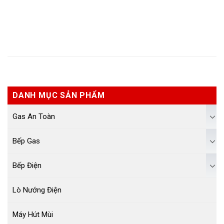
DANH MỤC SẢN PHẨM
Gas An Toàn
Bếp Gas
Bếp Điện
Lò Nướng Điện
Máy Hút Mùi