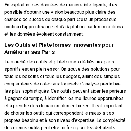
En exploitant ces données de manière intelligente, il est
possible d’obtenir une vision beaucoup plus claire des
chances de succès de chaque pari. C'est un processus
continu d'apprentissage et d'adaptation, car les conditions
et les données évoluent constamment.
Les Outils et Plateformes Innovantes pour
Améliorer ses Paris
Le marché des outils et plateformes dédiés aux paris
sportifs est en plein essor. On trouve des solutions pour
tous les besoins et tous les budgets, allant des simples
comparateurs de cotes aux logiciels d’analyse prédictive
les plus sophistiqués. Ces outils peuvent aider les parieurs
à gagner du temps, à identifier les meilleures opportunités
et à prendre des décisions plus éclairées. Il est important
de choisir les outils qui correspondent le mieux à ses
propres besoins et à son niveau d’expertise. La complexité
de certains outils peut être un frein pour les débutants.