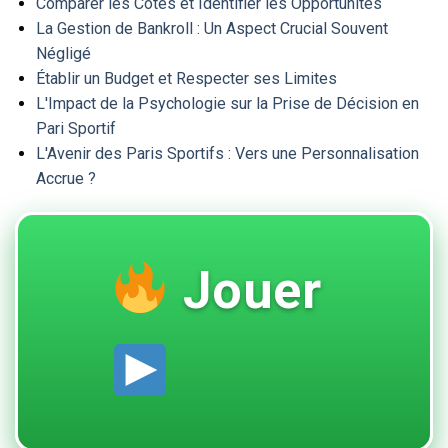
Comparer les Cotes et Identifier les Opportunités
La Gestion de Bankroll : Un Aspect Crucial Souvent
Négligé
Établir un Budget et Respecter ses Limites
L'Impact de la Psychologie sur la Prise de Décision en
Pari Sportif
L'Avenir des Paris Sportifs : Vers une Personnalisation
Accrue ?
Jouer