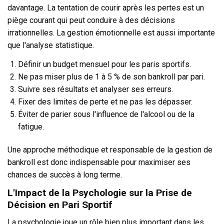
davantage. La tentation de courir après les pertes est un
piège courant qui peut conduire à des décisions
irrationnelles. La gestion émotionnelle est aussi importante
que l'analyse statistique.
Définir un budget mensuel pour les paris sportifs.
Ne pas miser plus de 1 à 5 % de son bankroll par pari.
Suivre ses résultats et analyser ses erreurs.
Fixer des limites de perte et ne pas les dépasser.
Éviter de parier sous l'influence de l'alcool ou de la
fatigue.
Une approche méthodique et responsable de la gestion de
bankroll est donc indispensable pour maximiser ses
chances de succès à long terme.
L'Impact de la Psychologie sur la Prise de
Décision en Pari Sportif
La psychologie joue un rôle bien plus important dans les