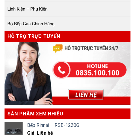
Linh Kiện – Phụ Kiện
Bộ Bếp Gas Chính Hãng
HỖ TRỢ TRỰC TUYẾN
SẢN PHẨM XEM NHIỀU
Bếp Rinnai – RSB-1220G
Giá: Liên hệ