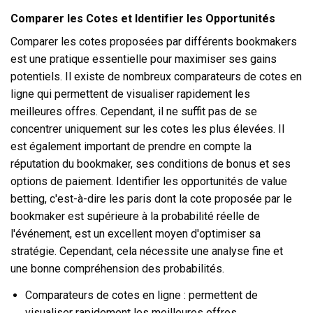
Comparer les Cotes et Identifier les Opportunités
Comparer les cotes proposées par différents bookmakers
est une pratique essentielle pour maximiser ses gains
potentiels. Il existe de nombreux comparateurs de cotes en
ligne qui permettent de visualiser rapidement les
meilleures offres. Cependant, il ne suffit pas de se
concentrer uniquement sur les cotes les plus élevées. Il
est également important de prendre en compte la
réputation du bookmaker, ses conditions de bonus et ses
options de paiement. Identifier les opportunités de value
betting, c'est-à-dire les paris dont la cote proposée par le
bookmaker est supérieure à la probabilité réelle de
l'événement, est un excellent moyen d'optimiser sa
stratégie. Cependant, cela nécessite une analyse fine et
une bonne compréhension des probabilités.
Comparateurs de cotes en ligne : permettent de
visualiser rapidement les meilleures offres.