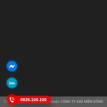
0835.100.100
Copyright 2026 ©
Bản quyền thuộc CÔNG TY GAS MIỀN ĐÔNG