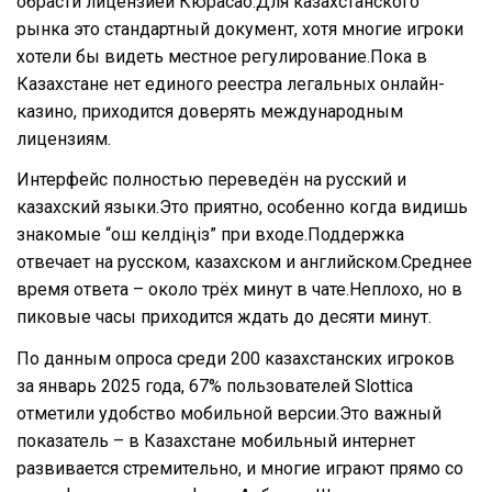
обрасти лицензией Кюрасао.Для казахстанского
рынка это стандартный документ, хотя многие игроки
хотели бы видеть местное регулирование.Пока в
Казахстане нет единого реестра легальных онлайн-
казино, приходится доверять международным
лицензиям.
Интерфейс полностью переведён на русский и
казахский языки.Это приятно, особенно когда видишь
знакомые “Қош келдіңіз” при входе.Поддержка
отвечает на русском, казахском и английском.Среднее
время ответа – около трёх минут в чате.Неплохо, но в
пиковые часы приходится ждать до десяти минут.
По данным опроса среди 200 казахстанских игроков
за январь 2025 года, 67% пользователей Slottica
отметили удобство мобильной версии.Это важный
показатель – в Казахстане мобильный интернет
развивается стремительно, и многие играют прямо со