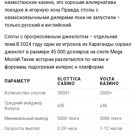
казахстанских казино, это хорошая альтернатива
поездке в игорную зону.Правда, столы с
казахскоязычными дилерами пока не запустили –
только русский и английский.
Слоты с прогрессивным джекпотом – отдельная
тема.В 2024 году один из игроков из Караганды сорвал
джекпот в размере 45 000 долларов на слоте Mega
Moolah.Такие истории разлетаются по чатам и
форумам, подогревая интерес к платформе.
SLOTTICA
VOLTA
ПАРАМЕТР
CASINO
КАЗИНО
Количество слотов
3000+
2500+
Средний вейджер
х35
х30
бонуса
Минимальный вывод
5000 тенге
3000 тенге
Скорость выплат
2-24 часа
1-12 часов