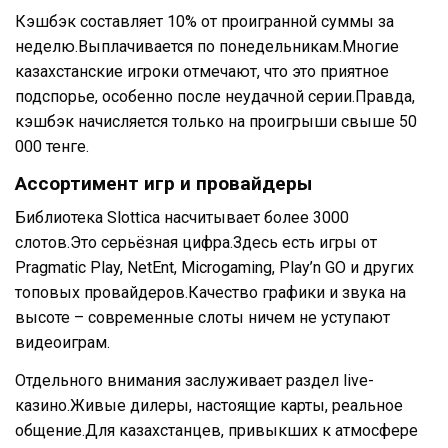
Кэшбэк составляет 10% от проигранной суммы за
неделю.Выплачивается по понедельникам.Многие
казахстанские игроки отмечают, что это приятное
подспорье, особенно после неудачной серии.Правда,
кэшбэк начисляется только на проигрыши свыше 50
000 тенге.
Ассортимент игр и провайдеры
Библиотека Slottica насчитывает более 3000
слотов.Это серьёзная цифра.Здесь есть игры от
Pragmatic Play, NetEnt, Microgaming, Play’n GO и других
топовых провайдеров.Качество графики и звука на
высоте – современные слоты ничем не уступают
видеоиграм.
Отдельного внимания заслуживает раздел live-
казино.Живые дилеры, настоящие карты, реальное
общение.Для казахстанцев, привыкших к атмосфере