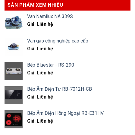
SẢN PHẨM XEM NHIỀU
Van Namilux NA 339S
Giá: Liên hệ
Van gas công nghiệp cao cấp
Giá: Liên hệ
Bếp Bluestar - RS-290
Giá: Liên hệ
Bếp Âm Điện Từ RB-7012H-CB
Giá: Liên hệ
Bếp Âm Điện Hồng Ngoại RB-E31HV
Giá: Liên hệ