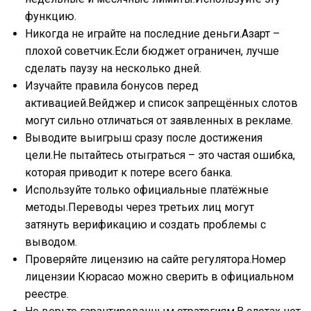
функцию.
Никогда не играйте на последние деньги.Азарт –
плохой советчик.Если бюджет ограничен, лучше
сделать паузу на несколько дней.
Изучайте правила бонусов перед
активацией.Вейджер и список запрещённых слотов
могут сильно отличаться от заявленных в рекламе.
Выводите выигрыш сразу после достижения
цели.Не пытайтесь отыграться – это частая ошибка,
которая приводит к потере всего банка.
Используйте только официальные платёжные
методы.Переводы через третьих лиц могут
затянуть верификацию и создать проблемы с
выводом.
Проверяйте лицензию на сайте регулятора.Номер
лицензии Кюрасао можно сверить в официальном
реестре.