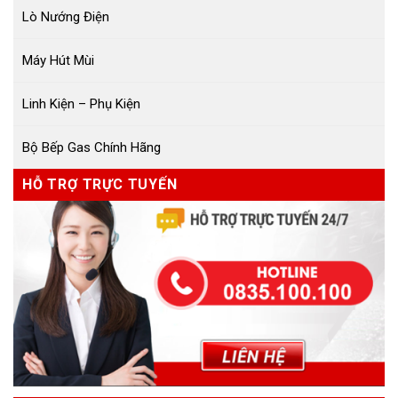
Lò Nướng Điện
Máy Hút Mùi
Linh Kiện – Phụ Kiện
Bộ Bếp Gas Chính Hãng
HỖ TRỢ TRỰC TUYẾN