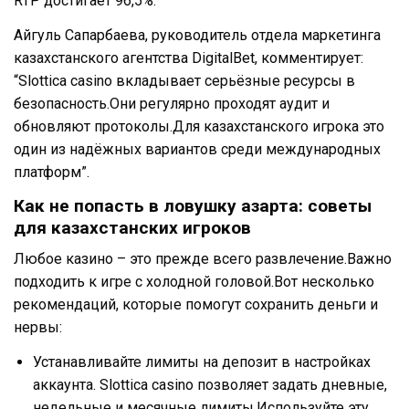
RTP достигает 96,5%.
Айгуль Сапарбаева, руководитель отдела маркетинга
казахстанского агентства DigitalBet, комментирует:
“Slottica casino вкладывает серьёзные ресурсы в
безопасность.Они регулярно проходят аудит и
обновляют протоколы.Для казахстанского игрока это
один из надёжных вариантов среди международных
платформ”.
Как не попасть в ловушку азарта: советы
для казахстанских игроков
Любое казино – это прежде всего развлечение.Важно
подходить к игре с холодной головой.Вот несколько
рекомендаций, которые помогут сохранить деньги и
нервы:
Устанавливайте лимиты на депозит в настройках
аккаунта. Slottica casino позволяет задать дневные,
недельные и месячные лимиты.Используйте эту