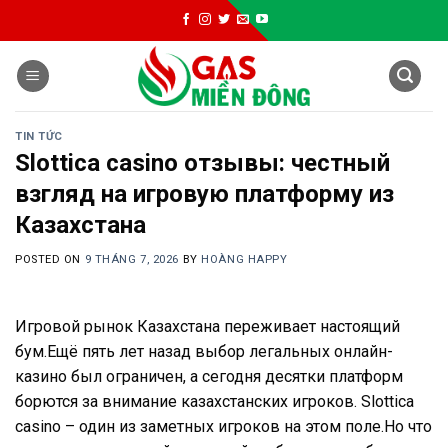
Skip
to
content
TIN TỨC
Slottica casino отзывы: честный
взгляд на игровую платформу из
Казахстана
POSTED ON
9 THÁNG 7, 2026
BY
HOÀNG HAPPY
Игровой рынок Казахстана переживает настоящий
бум.Ещё пять лет назад выбор легальных онлайн-
казино был ограничен, а сегодня десятки платформ
борются за внимание казахстанских игроков. Slottica
casino – один из заметных игроков на этом поле.Но что