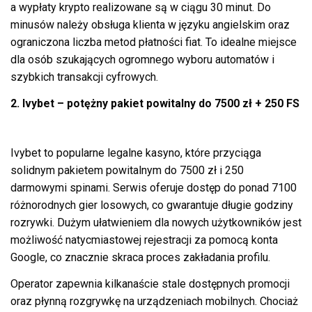
a wypłaty krypto realizowane są w ciągu 30 minut. Do
minusów należy obsługa klienta w języku angielskim oraz
ograniczona liczba metod płatności fiat. To idealne miejsce
dla osób szukających ogromnego wyboru automatów i
szybkich transakcji cyfrowych.
2. Ivybet – potężny pakiet powitalny do 7500 zł + 250 FS
Ivybet to popularne legalne kasyno, które przyciąga
solidnym pakietem powitalnym do 7500 zł i 250
darmowymi spinami. Serwis oferuje dostęp do ponad 7100
różnorodnych gier losowych, co gwarantuje długie godziny
rozrywki. Dużym ułatwieniem dla nowych użytkowników jest
możliwość natycmiastowej rejestracji za pomocą konta
Google, co znacznie skraca proces zakładania profilu.
Operator zapewnia kilkanaście stale dostępnych promocji
oraz płynną rozgrywkę na urządzeniach mobilnych. Chociaż