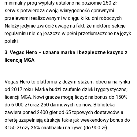
minimalny próg wypłaty ustalono na poziomie 250 zł,
serwis potwierdza swoją wiarygodność sprawnymi
przelewami realizowanymi w ciągu kilku dni roboczych.
Należy jedynie zwrócić uwagę na fakt, że niektóre sekcje
regulaminu nie są jeszcze w pełni przetłumaczone na język
polski.
3. Vegas Hero – uznana marka i bezpieczne kasyno z
licencją MGA
Vegas Hero to platforma z dużym stażem, obecna na rynku
od 2017 roku. Marka budzi zaufanie dzięki rygorystycznej
licencji MGA. Nowi gracze mogą liczyć na bonus do 150%
do 6 000 zł oraz 250 darmowych spinów. Biblioteka
zawiera ponad 2400 gier od 65 topowych dostawców, a
ofertę uzupełniają atrakcje takie jak weekendowy bonus do
3150 zł czy 25% cashbacku na żywo (do 900 zł).