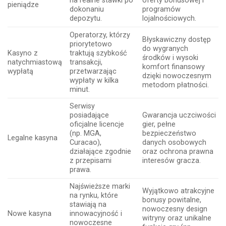
na realne stawki po
oferty bonusowej i
pieniądze
dokonaniu
programów
depozytu.
lojalnościowych.
Operatorzy, którzy
Błyskawiczny dostęp
priorytetowo
do wygranych
Kasyno z
traktują szybkość
środków i wysoki
natychmiastową
transakcji,
komfort finansowy
wypłatą
przetwarzając
dzięki nowoczesnym
wypłaty w kilka
metodom płatności.
minut.
Serwisy
posiadające
Gwarancja uczciwości
oficjalne licencje
gier, pełne
(np. MGA,
bezpieczeństwo
Legalne kasyna
Curacao),
danych osobowych
działające zgodnie
oraz ochrona prawna
z przepisami
interesów gracza.
prawa.
Najświeższe marki
Wyjątkowo atrakcyjne
na rynku, które
bonusy powitalne,
stawiają na
nowoczesny design
Nowe kasyna
innowacyjność i
witryny oraz unikalne
nowoczesne