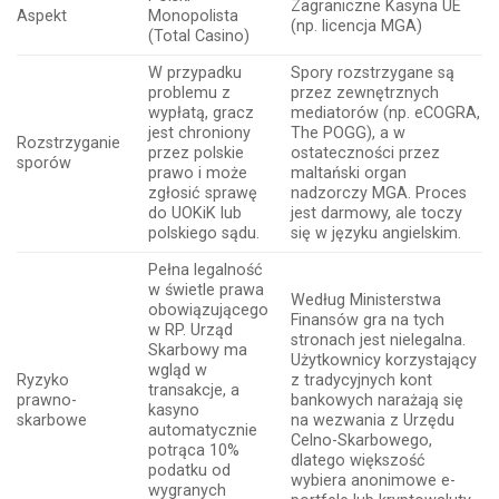
Zagraniczne Kasyna UE
Aspekt
Monopolista
(np. licencja MGA)
(Total Casino)
W przypadku
Spory rozstrzygane są
problemu z
przez zewnętrznych
wypłatą, gracz
mediatorów (np. eCOGRA,
jest chroniony
The POGG), a w
Rozstrzyganie
przez polskie
ostateczności przez
sporów
prawo i może
maltański organ
zgłosić sprawę
nadzorczy MGA. Proces
do UOKiK lub
jest darmowy, ale toczy
polskiego sądu.
się w języku angielskim.
Pełna legalność
w świetle prawa
Według Ministerstwa
obowiązującego
Finansów gra na tych
w RP. Urząd
stronach jest nielegalna.
Skarbowy ma
Użytkownicy korzystający
wgląd w
Ryzyko
z tradycyjnych kont
transakcje, a
prawno-
bankowych narażają się
kasyno
skarbowe
na wezwania z Urzędu
automatycznie
Celno-Skarbowego,
potrąca 10%
dlatego większość
podatku od
wybiera anonimowe e-
wygranych