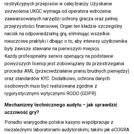
restrykcyjnych przepisów w całej branży. Uzyskanie
zezwolenia UKGC wymaga od operatora wdrożenia
zaawansowanych narzędzi ochrony gracza oraz pełnej
przejrzystości finansowej. Organ ten kładzie szczególny
nacisk na odpowiedzialną grę, eliminując wszelkie
nieuczciwe praktyki i dbając o to, aby interesy użytkownika
były zawsze stawiane na pierwszym miejscu.
Każdy profesjonalny serwis operujący na podstawie
powyższych licencji jest zobowiązany do przestrzegania
procedur AML (przeciwdziałanie praniu brudnych pieniędzy)
oraz standardów KYC. Dodatkowo, ochrona danych
osobowych musi być realizowana zgodnie z
rygorystycznymi wytycznymi RODO (GDPR).
Mechanizmy technicznego audytu – jak sprawdzić
uczciwość gry?
Ponadto wiarygodne polskie kasyno współpracuje z
niezależnymi laboratoriami audytorskimi, takimi jak eCOGRA