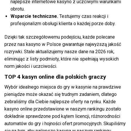
najlepsze internetowe kasyno z uczciwymi warunkami
obrotu.
Wsparcie techniczne.
Testujemy czas reakcji i
profesjonalizm obsługi klienta o każdej porze doby.
Dzięki tak szczegółowemu podejściu, każde polecane
przez nas kasyno w Polsce gwarantuje najwyższą jakość
rozrywki. Stale aktualizujemy nasze dane na 2026 rok,
eliminując z listy podmioty, które nie spełniają wysokich
norm jakości i uczciwości.
TOP 4 kasyn online dla polskich graczy
Wybór idealnego miejsca do gry w kasynie na prawdziwe
pieniądze może okazać się trudnym zadaniem, dlatego
zebraliśmy dla Ciebie najlepsze oferty na rynku. Każde
kasyno online przedstawione w naszym rankingu zostało
dokładnie sprawdzone pod kątem licencji, różnorodności
automatów do gry i hojności ofert promocyjnych. Skupiliśmy
się na tym, aby najlepsze kasyna w naszym rankingu