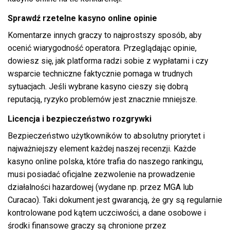
Sprawdź rzetelne kasyno online opinie
Komentarze innych graczy to najprostszy sposób, aby
ocenić wiarygodność operatora. Przeglądając opinie,
dowiesz się, jak platforma radzi sobie z wypłatami i czy
wsparcie techniczne faktycznie pomaga w trudnych
sytuacjach. Jeśli wybrane kasyno cieszy się dobrą
reputacją, ryzyko problemów jest znacznie mniejsze.
Licencja i bezpieczeństwo rozgrywki
Bezpieczeństwo użytkowników to absolutny priorytet i
najważniejszy element każdej naszej recenzji. Każde
kasyno online polska, które trafia do naszego rankingu,
musi posiadać oficjalne zezwolenie na prowadzenie
działalności hazardowej (wydane np. przez MGA lub
Curacao). Taki dokument jest gwarancją, że gry są regularnie
kontrolowane pod kątem uczciwości, а dane osobowe i
środki finansowe graczy są chronione przez