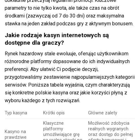
dokładnie przeczytaj regulamin promocji. Kluczowe
parametry to nie tylko kwota, ale także czas na obrót
środkami (zazwyczaj od 7 do 30 dni) oraz maksymalna
stawka na jeden zakład podczas gry z aktywnym bonusem.
Jakie rodzaje kasyn internetowych są
dostępne dla graczy?
Rynek hazardowy stale ewoluuje, oferując użytkownikom
różnorodne platformy dopasowane do ich indywidualnych
preferencji. Aby ułatwić Ci podjęcie decyzji,
przygotowaliśmy zestawienie najpopularniejszych kategorii
serwisów. Poniższa tabela wyjaśnia, czym charakteryzują
się konkretne polskie kasyna oraz jakie korzyści płyną z
wyboru każdego z tych rozwiązań.
Typ kasyna
Krótki opis
Główne zalety
Klasyczne
Możliwość zdobycia
platformy
realnych wygranych
Kasyno na
umożliwiające grę
oraz dostęp do pełnej
prawdziwe