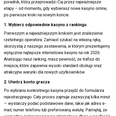
poradnik, który przeprowadzi Cię przez najważniejsze
etapy – od momentu, gdy wybierasz nowe kasyno online,
po pierwsze kroki na nowym koncie.
1. Wybierz odpowiednie kasyno z rankingu
Pierwszym и najważniejszym krokiem jest znalezienie
rzetelnego operatora. Zamiast szukać na własną rękę,
skorzystaj z naszego zestawienia, w którym prezentujemy
wyłącznie najlepsze internetowe kasyno na rok 2026.
Analizując nasz ranking, masz pewność, że trafisz do
miejsca, które zapewnia wysoki standard obsługi oraz
atrakcyjne warunki dla nowych użytkowników.
2. Utwórz konto gracza
Po wybraniu konkretnego kasyna przejdź do formularza
rejestracyjnego. Cały proces zajmuje zazwyczaj kilka minut
— wystarczy podać podstawowe dane, takie jak adres e-
mail, numer telefonu lub preferowaną walutę. Pamiętaj, że