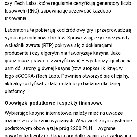
czy iTech Labs, które regularnie certyfikują generatory liczb
losowych (RNG), zapewniając uczciwość każdego
losowania.
Laboratoria te pobierają kod źródłowy gry i przeprowadzają
symulacje milionów obrotów. Sprawdzają, czy rzeczywisty
wskaźnik zwrotu (RTP) pokrywa się z deklaracjami
producenta i czy algorytm nie faworyzuje kasyna. Jako
gracz masz prawo to zweryfikować – wystarczy zjechać na
sam dół strony głównej kasyna (tzw. stopka) i kliknąć w
logo eCOGRA/iTech Labs. Powinien otworzyć się oficjalny,
aktualny certyfikat z datą ostatniego badania dla danej
platformy.
Obowiązki podatkowe i aspekty finansowe
Wybierając kasyno internetowe, należy mieć na uwadze
różnice w rozliczaniu wygranych. W wewnętrznym systemie
podatkowym obowiązuje próg 2280 PLN – wygrane
powyżej tej kwoty podlegają opodatkowaniu zryczałtowaną