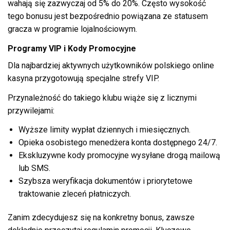
wahają się zazwyczaj od 5% do 20%. Często wysokość
tego bonusu jest bezpośrednio powiązana ze statusem
gracza w programie lojalnościowym.
Programy VIP i Kody Promocyjne
Dla najbardziej aktywnych użytkowników polskiego online
kasyna przygotowują specjalne strefy VIP.
Przynależność do takiego klubu wiąże się z licznymi
przywilejami:
Wyższe limity wypłat dziennych i miesięcznych.
Opieka osobistego menedżera konta dostępnego 24/7.
Ekskluzywne kody promocyjne wysyłane drogą mailową
lub SMS.
Szybsza weryfikacja dokumentów i priorytetowe
traktowanie zleceń płatniczych.
Zanim zdecydujesz się na konkretny bonus, zawsze