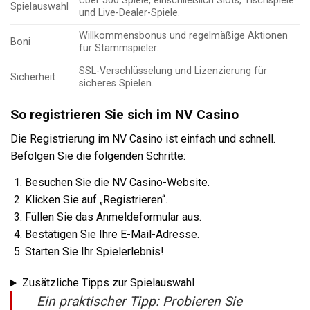
Über 500 Spiele, einschließlich Slots, Tischspiele
Spielauswahl
und Live-Dealer-Spiele.
Willkommensbonus und regelmäßige Aktionen
Boni
für Stammspieler.
SSL-Verschlüsselung und Lizenzierung für
Sicherheit
sicheres Spielen.
So registrieren Sie sich im NV Casino
Die Registrierung im NV Casino ist einfach und schnell.
Befolgen Sie die folgenden Schritte:
Besuchen Sie die NV Casino-Website.
Klicken Sie auf „Registrieren“.
Füllen Sie das Anmeldeformular aus.
Bestätigen Sie Ihre E-Mail-Adresse.
Starten Sie Ihr Spielerlebnis!
Zusätzliche Tipps zur Spielauswahl
Ein praktischer Tipp: Probieren Sie