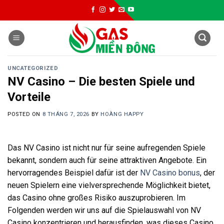
Skip
to
content
UNCATEGORIZED
NV Casino – Die besten Spiele und
Vorteile
POSTED ON
8 THÁNG 7, 2026
BY
HOÀNG HAPPY
Das NV Casino ist nicht nur für seine aufregenden Spiele
bekannt, sondern auch für seine attraktiven Angebote. Ein
hervorragendes Beispiel dafür ist der
NV Casino bonus
, der
neuen Spielern eine vielversprechende Möglichkeit bietet,
das Casino ohne großes Risiko auszuprobieren. Im
Folgenden werden wir uns auf die Spielauswahl von NV
Casino konzentrieren und herausfinden, was dieses Casino