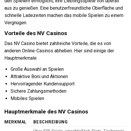
den Spielern ermöglicht, ihre Lieblingsspiele von überall
aus zu genießen. Eine benutzerfreundliche Oberfläche und
schnelle Ladezeiten machen das mobile Spielen zu einem
Vergnügen.
Vorteile des NV Casinos
Das NV Casino bietet zahlreiche Vorteile, die es von
anderen Online-Casinos abheben. Hier sind einige der
Hauptmerkmale:
Große Auswahl an Spielen
Attraktive Boni und Aktionen
Hervorragender Kundensupport
Sichere Zahlungsmethoden
Mobiles Spielen
Hauptmerkmale des NV Casinos
MERKMAL
BESCHREIBUNG