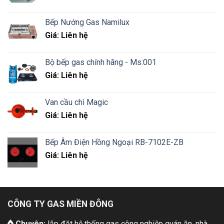
Bếp Nướng Gas Namilux
Giá: Liên hệ
Bộ bếp gas chính hãng - Ms:001
Giá: Liên hệ
Van cầu chì Magic
Giá: Liên hệ
Bếp Âm Điện Hồng Ngoại RB-7102E-ZB
Giá: Liên hệ
CÔNG TY GAS MIỀN ĐÔNG
Chuyên:
lắp đặt hệ thống gas công nghiệp quán ăn, nhà