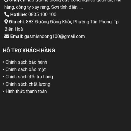
hàng, công ty xay rang, Sơn tỉnh điện, ....
Hotline:
0835.100.100
Địa chỉ:
883 Đường Đồng Khởi, Phường Tân Phong, Tp
Biên Hoà
Email:
gasmiendong100@gmail.com
HỖ TRỢ KHÁCH HÀNG
• Chính sách bảo hành
• Chính sách bảo mật
• Chính sách đổi trả hàng
• Chính sách chất lượng
• Hình thức thanh toán