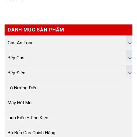
DANH MỤC SẢN PHẨM
Gas An Toàn
Bếp Gas
Bếp Điện
Lò Nướng Điện
Máy Hút Mùi
Linh Kiện – Phụ Kiện
Bộ Bếp Gas Chính Hãng