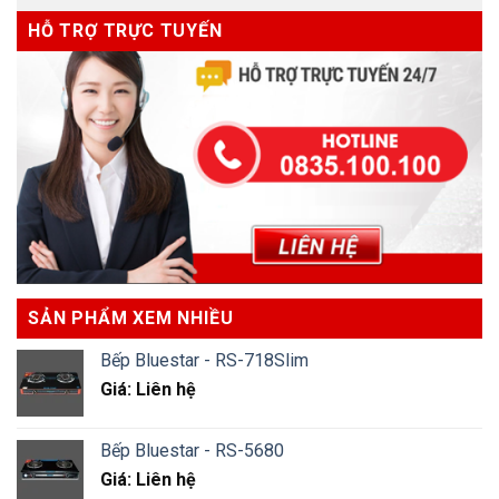
HỖ TRỢ TRỰC TUYẾN
SẢN PHẨM XEM NHIỀU
Bếp Bluestar - RS-718Slim
Giá: Liên hệ
Bếp Bluestar - RS-5680
Giá: Liên hệ