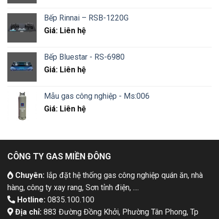
Bếp Rinnai – RSB-1220G
Giá: Liên hệ
Bếp Bluestar - RS-6980
Giá: Liên hệ
Mẫu gas công nghiệp - Ms:006
Giá: Liên hệ
CÔNG TY GAS MIỀN ĐÔNG
Chuyên:
lắp đặt hệ thống gas công nghiệp quán ăn, nhà
hàng, công ty xay rang, Sơn tỉnh điện, ....
Hotline:
0835.100.100
Địa chỉ:
883 Đường Đồng Khởi, Phường Tân Phong, Tp