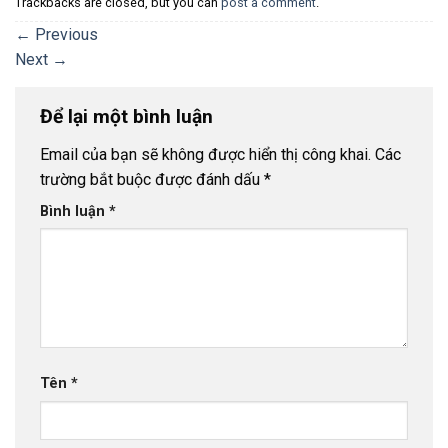
Trackbacks are closed, but you can
post a comment
.
←
Previous
Next
→
Để lại một bình luận
Email của bạn sẽ không được hiển thị công khai.
Các
trường bắt buộc được đánh dấu
*
Bình luận
*
Tên
*