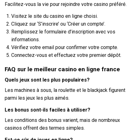
Facilitez-vous la vie pour rejoindre votre casino préféré.
Visitez le site du casino en ligne choisi.
Cliquez sur ‘S’inscrire’ ou ‘Créer un compte’.
Remplissez le formulaire d’inscription avec vos
informations.
Vérifiez votre email pour confirmer votre compte.
Connectez-vous et effectuez votre premier dépôt.
FAQ sur le meilleur casino en ligne france
Quels jeux sont les plus populaires?
Les machines à sous, la roulette et le blackjack figurent
parmi les jeux les plus aimés.
Les bonus sont-ils faciles à utiliser?
Les conditions des bonus varient, mais de nombreux
casinos offrent des termes simples.
Est-ce sûr de jouer en ligne?