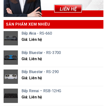
SẢN PHẨM XEM NHIỀU
Bếp Akia - RS-660
Giá: Liên hệ
Bếp Bluestar - RS-3700
Giá: Liên hệ
Bếp Bluestar - RS-290
Giá: Liên hệ
Bếp Rinnai – RSB-12HG
Giá: Liên hệ