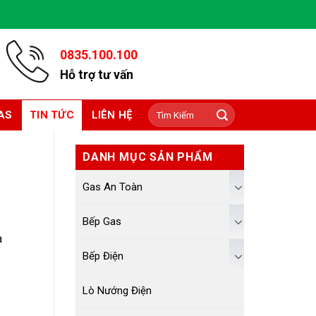
0835.100.100
Hỗ trợ tư vấn
Tìm
AS
TIN TỨC
LIÊN HỆ
kiếm:
DANH MỤC SẢN PHẨM
Gas An Toàn
Bếp Gas
a
Bếp Điện
Lò Nướng Điện