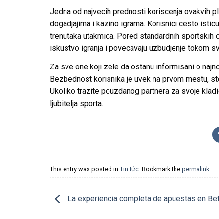
Jedna od najvecih prednosti koriscenja ovakvih 
dogadjajima i kazino igrama. Korisnici cesto isticu
trenutaka utakmica. Pored standardnih sportskih o
iskustvo igranja i povecavaju uzbudjenje tokom sv
Za sve one koji zele da ostanu informisani o najn
Bezbednost korisnika je uvek na prvom mestu, st
Ukoliko trazite pouzdanog partnera za svoje kladi
ljubitelja sporta.
This entry was posted in
Tin tức
. Bookmark the
permalink
.
La experiencia completa de apuestas en Be