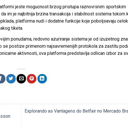
platformi jeste mogucnost brzog pristupa raznovrsnim sportskim
 da im je najbitnija brzina transakcija i stabilnost sistema tokom k
pklada, platforma nudi i dodatne funkcije koje poboljsavaju celo
akog tiketa.
ovijim ponudama, redovno azuriranje sistema je od izuzetnog zna
o se postize primenom najsavremenijih protokola za zastitu pod
onicarne aktivnosti, ova platforma predstavlja odlican izbor za 
Explorando as Vantagens do Betfair no Mercado Bra
tsson