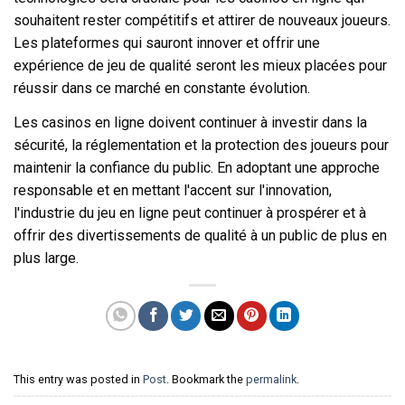
souhaitent rester compétitifs et attirer de nouveaux joueurs.
Les plateformes qui sauront innover et offrir une
expérience de jeu de qualité seront les mieux placées pour
réussir dans ce marché en constante évolution.
Les casinos en ligne doivent continuer à investir dans la
sécurité, la réglementation et la protection des joueurs pour
maintenir la confiance du public. En adoptant une approche
responsable et en mettant l'accent sur l'innovation,
l'industrie du jeu en ligne peut continuer à prospérer et à
offrir des divertissements de qualité à un public de plus en
plus large.
This entry was posted in
Post
. Bookmark the
permalink
.