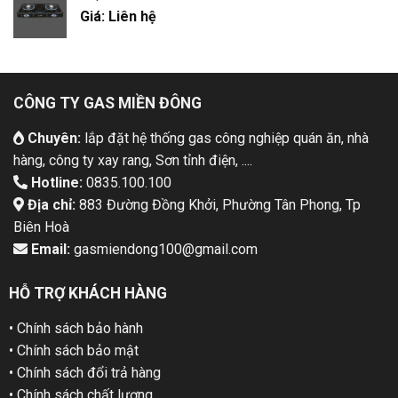
Giá: Liên hệ
CÔNG TY GAS MIỀN ĐÔNG
Chuyên:
lắp đặt hệ thống gas công nghiệp quán ăn, nhà
hàng, công ty xay rang, Sơn tỉnh điện, ....
Hotline:
0835.100.100
Địa chỉ:
883 Đường Đồng Khởi, Phường Tân Phong, Tp
Biên Hoà
Email:
gasmiendong100@gmail.com
HỖ TRỢ KHÁCH HÀNG
• Chính sách bảo hành
• Chính sách bảo mật
• Chính sách đổi trả hàng
• Chính sách chất lượng