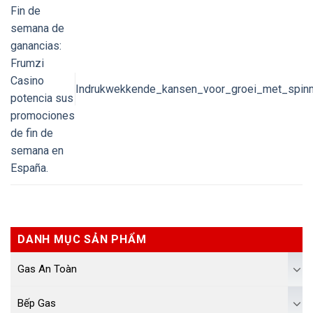
Fin de
semana de
ganancias:
Frumzi
Casino
Indrukwekkende_kansen_voor_groei_met_spin
potencia sus
promociones
de fin de
semana en
España.
DANH MỤC SẢN PHẨM
Gas An Toàn
Bếp Gas