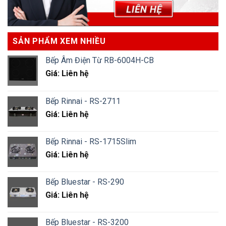
SẢN PHẨM XEM NHIỀU
Bếp Âm Điện Từ RB-6004H-CB
Giá: Liên hệ
Bếp Rinnai - RS-2711
Giá: Liên hệ
Bếp Rinnai - RS-1715Slim
Giá: Liên hệ
Bếp Bluestar - RS-290
Giá: Liên hệ
Bếp Bluestar - RS-3200