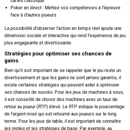
cartes classique.
Poker en direct : Mettez vos compétences à l'épreuve
face à d'autres joueurs.
La possibilité d'observer l'action en temps réel ajoute une
dimension sociale et interactive qui rend l'expérience de jeu
plus engageante et divertissante.
Stratégies pour optimiser ses chances de
gains
Bien qu'il soit important de se rappeler que le jeu reste un
divertissement et que les gains ne sont jamais garantis, il
existe certaines stratégies qui peuvent aider à optimiser
ses chances de succès. Pour les jeux de machines à sous,
il est conseillé de choisir des machines avec un taux de
retour au joueur (RTP) élevé. Le RTP indique le pourcentage
de l'argent misé qui est retourné aux joueurs sur le long
terme. Pour les jeux de table, il est important de connaître
les règles et les stratégies de base. Par exemple, au