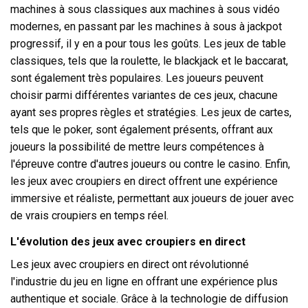
machines à sous classiques aux machines à sous vidéo
modernes, en passant par les machines à sous à jackpot
progressif, il y en a pour tous les goûts. Les jeux de table
classiques, tels que la roulette, le blackjack et le baccarat,
sont également très populaires. Les joueurs peuvent
choisir parmi différentes variantes de ces jeux, chacune
ayant ses propres règles et stratégies. Les jeux de cartes,
tels que le poker, sont également présents, offrant aux
joueurs la possibilité de mettre leurs compétences à
l'épreuve contre d'autres joueurs ou contre le casino. Enfin,
les jeux avec croupiers en direct offrent une expérience
immersive et réaliste, permettant aux joueurs de jouer avec
de vrais croupiers en temps réel.
L'évolution des jeux avec croupiers en direct
Les jeux avec croupiers en direct ont révolutionné
l'industrie du jeu en ligne en offrant une expérience plus
authentique et sociale. Grâce à la technologie de diffusion