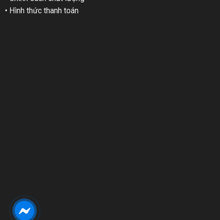
• Hình thức thanh toán