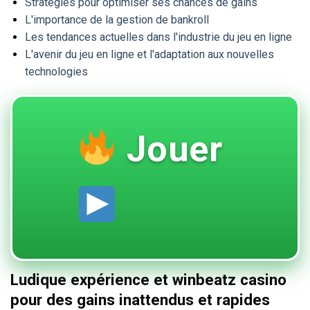
Stratégies pour optimiser ses chances de gains
L'importance de la gestion de bankroll
Les tendances actuelles dans l'industrie du jeu en ligne
L'avenir du jeu en ligne et l'adaptation aux nouvelles
technologies
Jouer
Ludique expérience et winbeatz casino
pour des gains inattendus et rapides