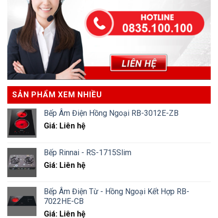
SẢN PHẨM XEM NHIỀU
Bếp Âm Điện Hồng Ngoại RB-3012E-ZB
Giá: Liên hệ
Bếp Rinnai - RS-1715Slim
Giá: Liên hệ
Bếp Âm Điện Từ - Hồng Ngoại Kết Hợp RB-
7022HE-CB
Giá: Liên hệ