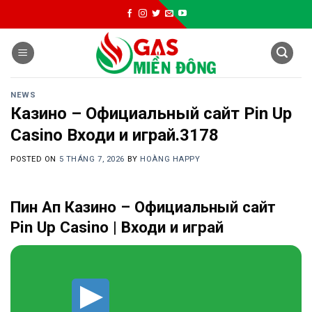
Skip
to
content
NEWS
Казино – Официальный сайт Pin Up
Casino Входи и играй.3178
POSTED ON
5 THÁNG 7, 2026
BY
HOÀNG HAPPY
Пин Ап Казино – Официальный сайт
Pin Up Casino | Входи и играй