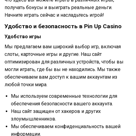
получать бонусы и выиграть реальные деньги.
Начните играть сейчас и насладьтесь игрой!
Удобство и безопасность в Pin Up Casino
Удобство игры
Мы предлагаем вам широкий выбор игр, включая
слоты, карточные игры и другие. Наш сайт
оптимизирован для различных устройств, чтобы вы
могли играть, где бы вы не находились. Мы также
обеспечиваем вам доступ к вашим аккаунтам из
любой точки мира.
Мы используем современные технологии для
обеспечения безопасности вашего аккаунта.
Наш сайт защищен от хакеров и других
злоумышленников.
Мы обеспечиваем конфиденциальность вашей
информации.