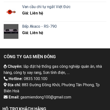
Van cầu chì tự ngắt Việt Đức
Giá: Liên hệ
Bếp Akaco - RS-790
Giá: Liên hệ
CÔNG TY GAS MIỀN ĐÔNG
Chuyên:
lắp đặt hệ thống gas công nghiệp quán ăn, nhà
hàng, công ty xay rang, Sơn tỉnh điện, ....
Hotline:
0835.100.100
Địa chỉ:
883 Đường Đồng Khởi, Phường Tân Phong, Tp
Biên Hoà
Email:
gasmiendong100@gmail.com
HỖ TRỢ KHÁCH HÀNG