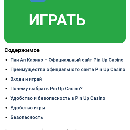
ИГРАТЬ
Содержимое
Пин Ап Казино – Официальный сайт Pin Up Casino
Преимущества официального сайта Pin Up Casino
Входи и играй
Почему выбрать Pin Up Casino?
Удобство и безопасность в Pin Up Casino
Удобство игры
Безопасность