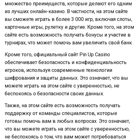
множество преимуществ, которые делают его одним
из лучших онлайн-казино. В частности, на этом сайте
вы сможете играть в более 3 000 игр, включая слоты,
карточные игры, рулетку и другие. Кроме того, на этом
сайте есть возможность получать бонусы и участие в
турнирах, что может помочь вам увеличить свой банк.
Кроме того, официальный сайт Pin Up Casino
обеспечивает безопасность и конфиденциальность
игроков, используя современные технологии
шифрования и защиты данных. Это означает, что вы
можете играть на этом сайте с уверенностью, не
беспокоясь о безопасности своих данных.
Также, на этом сайте есть возможность получать
поддержку от команды специалистов, которые
готовы помочь вам в любых вопросах. Это означает,
что вы можете играть на этом сайте с уверенностью,
не беспокоясь о том, что вам может потребоваться