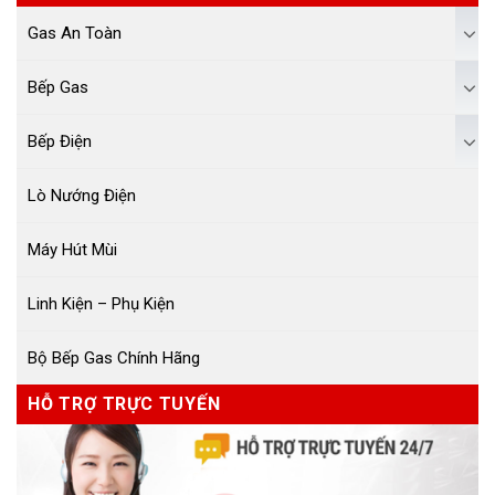
Gas An Toàn
Bếp Gas
Bếp Điện
Lò Nướng Điện
Máy Hút Mùi
Linh Kiện – Phụ Kiện
Bộ Bếp Gas Chính Hãng
HỖ TRỢ TRỰC TUYẾN