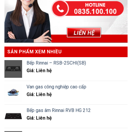
SẢN PHẨM XEM NHIỀU
Bếp Rinnai – RSB-2SCHI(SB)
Giá: Liên hệ
Van gas công nghiệp cao cấp
Giá: Liên hệ
Bếp gas âm Rinnai RVB HG 212
Giá: Liên hệ