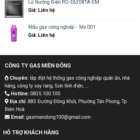
Lò Nướng Điện RO-E6208TA-EM
Giá: Liên hệ
Mẫu gas công nghiệp - Ms:001
Giá: Liên hệ
CÔNG TY GAS MIỀN ĐÔNG
Chuyên:
lắp đặt hệ thống gas công nghiệp quán ăn, nhà
hàng, công ty xay rang, Sơn tỉnh điện, ....
Hotline:
0835.100.100
Địa chỉ:
883 Đường Đồng Khởi, Phường Tân Phong, Tp
Biên Hoà
Email:
gasmiendong100@gmail.com
HỖ TRỢ KHÁCH HÀNG