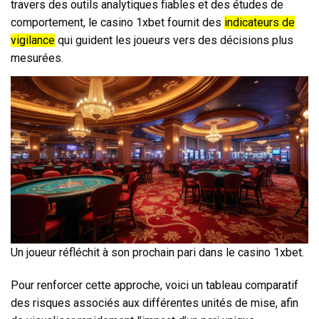
travers des outils analytiques fiables et des études de
comportement, le casino 1xbet fournit des
indicateurs de
vigilance
qui guident les joueurs vers des décisions plus
mesurées.
Un joueur réfléchit à son prochain pari dans le casino 1xbet.
Pour renforcer cette approche, voici un tableau comparatif
des risques associés aux différentes unités de mise, afin