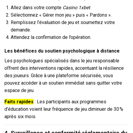
Allez dans votre compte
Casino 1xbet
.
Sélectionnez « Gérer mon jeu » puis « Pardons ».
Remplissez l’évaluation de jeu et soumettez votre
demande.
Attendez la confirmation de l’opération.
Les bénéfices du soutien psychologique à distance
Les psychologues spécialisés dans le jeu responsable
offrent des interventions rapides, accentuant la résilience
des joueurs. Grâce à une plateforme sécurisée, vous
pouvez accéder à un soutien immédiat sans quitter votre
espace de jeu.
Faits rapides
: Les participants aux programmes
d’éducation voient leur fréquence de jeu diminuer de 30 %
après six mois.
4. Surveillance et conformité réglementaire du