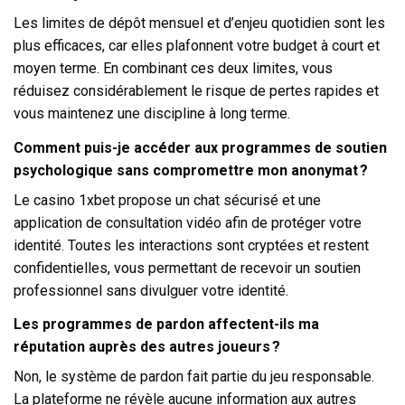
Les limites de dépôt mensuel et d’enjeu quotidien sont les
plus efficaces, car elles plafonnent votre budget à court et
moyen terme. En combinant ces deux limites, vous
réduisez considérablement le risque de pertes rapides et
vous maintenez une discipline à long terme.
Comment puis-je accéder aux programmes de soutien
psychologique sans compromettre mon anonymat ?
Le casino 1xbet propose un chat sécurisé et une
application de consultation vidéo afin de protéger votre
identité. Toutes les interactions sont cryptées et restent
confidentielles, vous permettant de recevoir un soutien
professionnel sans divulguer votre identité.
Les programmes de pardon affectent-ils ma
réputation auprès des autres joueurs ?
Non, le système de pardon fait partie du jeu responsable.
La plateforme ne révèle aucune information aux autres