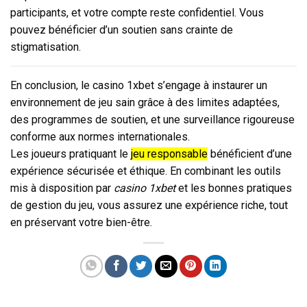
participants, et votre compte reste confidentiel. Vous
pouvez bénéficier d’un soutien sans crainte de
stigmatisation.
En conclusion, le casino 1xbet s’engage à instaurer un
environnement de jeu sain grâce à des limites adaptées,
des programmes de soutien, et une surveillance rigoureuse
conforme aux normes internationales.
Les joueurs pratiquant le
jeu responsable
bénéficient d’une
expérience sécurisée et éthique. En combinant les outils
mis à disposition par
casino 1xbet
et les bonnes pratiques
de gestion du jeu, vous assurez une expérience riche, tout
en préservant votre bien-être.