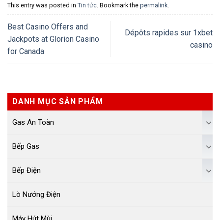
This entry was posted in
Tin tức
. Bookmark the
permalink
.
Best Casino Offers and
Dépôts rapides sur 1xbet
Jackpots at Glorion Casino
casino
for Canada
DANH MỤC SẢN PHẨM
Gas An Toàn
Bếp Gas
Bếp Điện
Lò Nướng Điện
Máy Hút Mùi