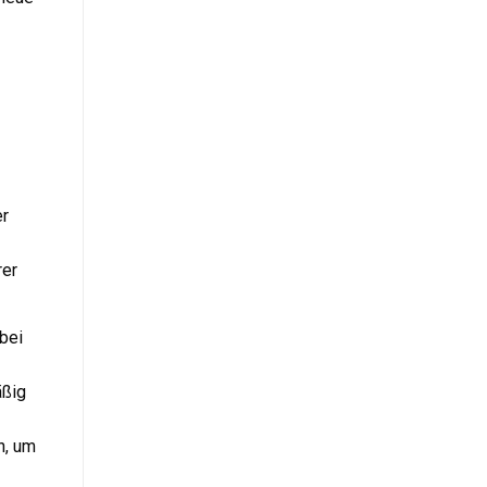
er
rer
bei
äßig
h, um