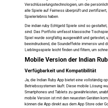
Verschlüsselungstechnologien, um die persönliche
alle Spiele auf Fairness überprüft und zertifizier
Spielerlebnis haben.
Die indian ruby Echtgeld Spiele sind so gestaltet,
sind. Das Portfolio umfasst klassische Tischspi
Spiel wurde sorgfältig ausgewählt und getestet, u
beeindruckend, die Soundeffekte immersiv und die
Lieblingsspiele leicht finden und filtern, um sch
Mobile Version der Indian Ru
Verfügbarkeit und Kompatibilität
Ja, die Indian Ruby App bietet eine vollständig o
Betriebssystemen läuft. Diese mobile Lösung wurd
Smartphones und Tablets zu gewährleisten, unabh
mobile Version ist mit den neuesten Geräten komp
können die App direkt aus dem App Store oder Go