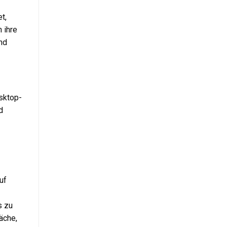
t,
 ihre
nd
esktop-
d
uf
s zu
äche,