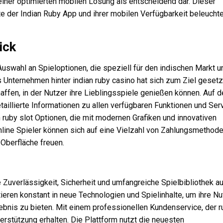
einer optimierten mobilen Lösung als entscheidend dar. Dieser
e der Indian Ruby App und ihrer mobilen Verfügbarkeit beleucht
ick
uswahl an Spieloptionen, die speziell für den indischen Markt u
s Unternehmen hinter indian ruby casino hat sich zum Ziel gesetz
fen, in der Nutzer ihre Lieblingsspiele genießen können. Auf d
taillierte Informationen zu allen verfügbaren Funktionen und Ser
n ruby slot Optionen, die mit modernen Grafiken und innovativen
nline Spieler können sich auf eine Vielzahl von Zahlungsmethode
Oberfläche freuen.
e Zuverlässigkeit, Sicherheit und umfangreiche Spielbibliothek au
stieren konstant in neue Technologien und Spielinhalte, um ihre Nu
lebnis zu bieten. Mit einem professionellen Kundenservice, der 
terstützung erhalten. Die Plattform nutzt die neuesten