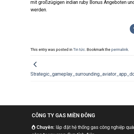
mit großzügigen indian ruby Bonus Angeboten und 
werden.
This entry was posted in
Tin tức
. Bookmark the
permalink
.
Strategic_gameplay_surrounding_aviator_app_d
CÔNG TY GAS MIỀN ĐÔNG
Chuyên:
lắp đặt hệ thống gas công nghiệp quán