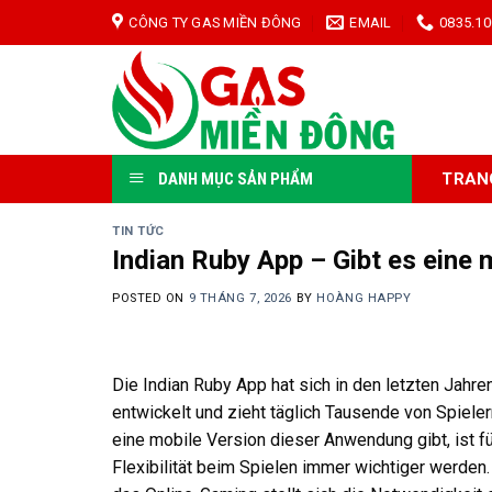
Skip
CÔNG TY GAS MIỀN ĐÔNG
EMAIL
0835.10
to
content
TRAN
DANH MỤC SẢN PHẨM
TIN TỨC
Indian Ruby App – Gibt es eine 
POSTED ON
9 THÁNG 7, 2026
BY
HOÀNG HAPPY
Die Indian Ruby App hat sich in den letzten Jahre
entwickelt und zieht täglich Tausende von Spiele
eine mobile Version dieser Anwendung gibt, ist fü
Flexibilität beim Spielen immer wichtiger werden