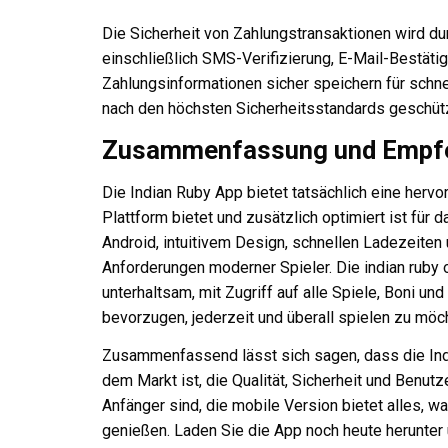
Die Sicherheit von Zahlungstransaktionen wird d
einschließlich SMS-Verifizierung, E-Mail-Bestätig
Zahlungsinformationen sicher speichern für schne
nach den höchsten Sicherheitsstandards geschüt
Zusammenfassung und Empf
Die Indian Ruby App bietet tatsächlich eine hervo
Plattform bietet und zusätzlich optimiert ist für 
Android, intuitivem Design, schnellen Ladezeiten 
Anforderungen moderner Spieler. Die indian ruby o
unterhaltsam, mit Zugriff auf alle Spiele, Boni und 
bevorzugen, jederzeit und überall spielen zu möc
Zusammenfassend lässt sich sagen, dass die Ind
dem Markt ist, die Qualität, Sicherheit und Benutz
Anfänger sind, die mobile Version bietet alles, 
genießen. Laden Sie die App noch heute herunter u