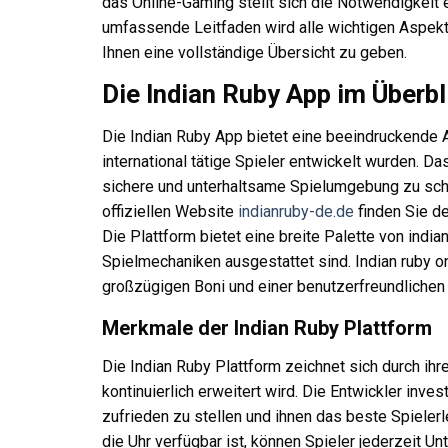
das Online-Gaming stellt sich die Notwendigkeit 
umfassende Leitfaden wird alle wichtigen Aspekt
Ihnen eine vollständige Übersicht zu geben.
Die Indian Ruby App im Überbl
Die Indian Ruby App bietet eine beeindruckende A
international tätige Spieler entwickelt wurden. Da
sichere und unterhaltsame Spielumgebung zu schaf
offiziellen Website
indianruby-de.de
finden Sie de
Die Plattform bietet eine breite Palette von india
Spielmechaniken ausgestattet sind. Indian ruby o
großzügigen Boni und einer benutzerfreundlichen 
Merkmale der Indian Ruby Plattform
Die Indian Ruby Plattform zeichnet sich durch ihr
kontinuierlich erweitert wird. Die Entwickler inve
zufrieden zu stellen und ihnen das beste Spieler
die Uhr verfügbar ist, können Spieler jederzeit Un