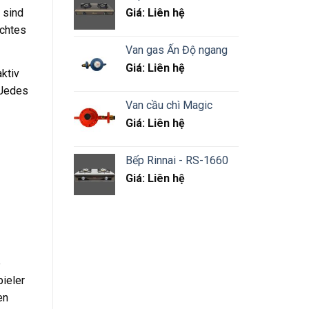
 sind
Giá: Liên hệ
echtes
Van gas Ấn Độ ngang
Giá: Liên hệ
aktiv
 Jedes
Van cầu chì Magic
Giá: Liên hệ
Bếp Rinnai - RS-1660
Giá: Liên hệ
e
pieler
en