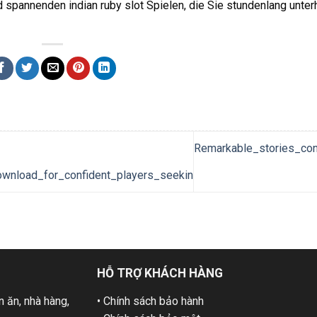
spannenden indian ruby slot Spielen, die Sie stundenlang unter
Remarkable_stories_con
ownload_for_confident_players_seekin
HỖ TRỢ KHÁCH HÀNG
 ăn, nhà hàng,
• Chính sách bảo hành