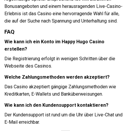
Bonusangeboten und einem herausragenden Live-Casino-
Erlebnis ist das Casino eine hervorragende Wahl für alle,
die auf der Suche nach Spannung und Unterhaltung sind.
FAQ
Wie kann ich ein Konto im Happy Hugo Casino
erstellen?
Die Registrierung erfolgt in wenigen Schritten über die
Webseite des Casinos.
Welche Zahlungsmethoden werden akzeptiert?
Das Casino akzeptiert gängige Zahlungsmethoden wie
Kreditkarten, E-Wallets und Banküberweisungen.
Wie kann ich den Kundensupport kontaktieren?
Der Kundensupport ist rund um die Uhr über Live-Chat und
E-Mail erreichbar.