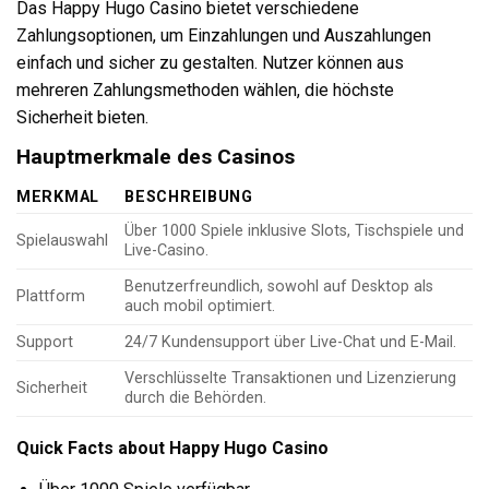
Das Happy Hugo Casino bietet verschiedene
Zahlungsoptionen, um Einzahlungen und Auszahlungen
einfach und sicher zu gestalten. Nutzer können aus
mehreren Zahlungsmethoden wählen, die höchste
Sicherheit bieten.
Hauptmerkmale des Casinos
MERKMAL
BESCHREIBUNG
Über 1000 Spiele inklusive Slots, Tischspiele und
Spielauswahl
Live-Casino.
Benutzerfreundlich, sowohl auf Desktop als
Plattform
auch mobil optimiert.
Support
24/7 Kundensupport über Live-Chat und E-Mail.
Verschlüsselte Transaktionen und Lizenzierung
Sicherheit
durch die Behörden.
Quick Facts about Happy Hugo Casino