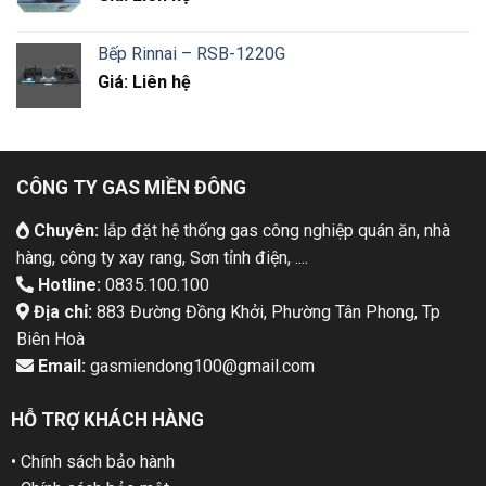
Bếp Rinnai – RSB-1220G
Giá: Liên hệ
CÔNG TY GAS MIỀN ĐÔNG
Chuyên:
lắp đặt hệ thống gas công nghiệp quán ăn, nhà
hàng, công ty xay rang, Sơn tỉnh điện, ....
Hotline:
0835.100.100
Địa chỉ:
883 Đường Đồng Khởi, Phường Tân Phong, Tp
Biên Hoà
Email:
gasmiendong100@gmail.com
HỖ TRỢ KHÁCH HÀNG
• Chính sách bảo hành