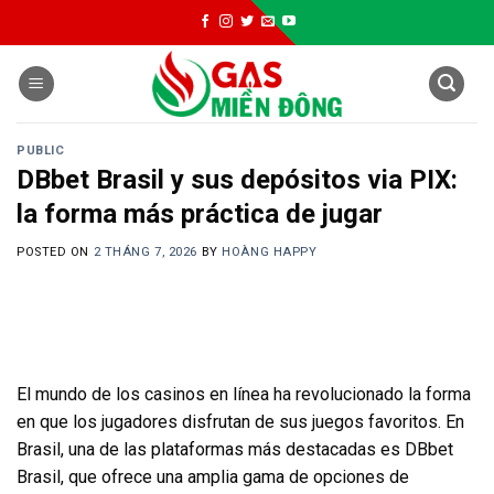
Skip
to
content
PUBLIC
DBbet Brasil y sus depósitos via PIX:
la forma más práctica de jugar
POSTED ON
2 THÁNG 7, 2026
BY
HOÀNG HAPPY
El mundo de los casinos en línea ha revolucionado la forma
en que los jugadores disfrutan de sus juegos favoritos. En
Brasil, una de las plataformas más destacadas es DBbet
Brasil, que ofrece una amplia gama de opciones de