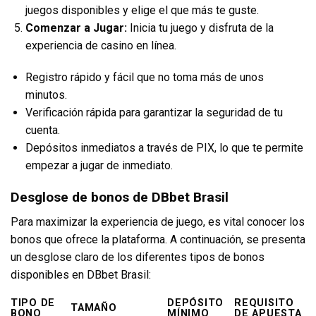
juegos disponibles y elige el que más te guste.
Comenzar a Jugar:
Inicia tu juego y disfruta de la
experiencia de casino en línea.
Registro rápido y fácil que no toma más de unos
minutos.
Verificación rápida para garantizar la seguridad de tu
cuenta.
Depósitos inmediatos a través de PIX, lo que te permite
empezar a jugar de inmediato.
Desglose de bonos de DBbet Brasil
Para maximizar la experiencia de juego, es vital conocer los
bonos que ofrece la plataforma. A continuación, se presenta
un desglose claro de los diferentes tipos de bonos
disponibles en DBbet Brasil:
TIPO DE
DEPÓSITO
REQUISITO
TAMAÑO
BONO
MÍNIMO
DE APUESTA