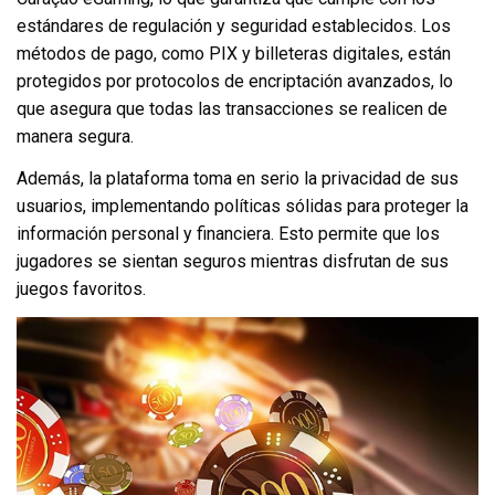
estándares de regulación y seguridad establecidos. Los
métodos de pago, como PIX y billeteras digitales, están
protegidos por protocolos de encriptación avanzados, lo
que asegura que todas las transacciones se realicen de
manera segura.
Además, la plataforma toma en serio la privacidad de sus
usuarios, implementando políticas sólidas para proteger la
información personal y financiera. Esto permite que los
jugadores se sientan seguros mientras disfrutan de sus
juegos favoritos.