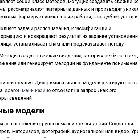
авляет собой класс методов, могущих создавать свежий к
емы рассматривают паттерны в данных и производят уник
хнология формирует уникальные работы, а не дублирует пр
лняет задачи распознавания, классификации и
ормацию и возвращают результат из заранее установленн
лица, устанавливает спам или предсказывает погоду.
 Методы создают свежие сведения, которых не было преж
ражения или генерирует мелодии на фундаменте понимания
кционирования. Дискриминативные модели реагируют на з
а.
драгон мани казино
отвечает на запрос «как это
яры сведений.
вные модели
я со накопления крупных массивов сведений. Создатели
ов: материалов, фотографий, аудиозаписей или видео. У