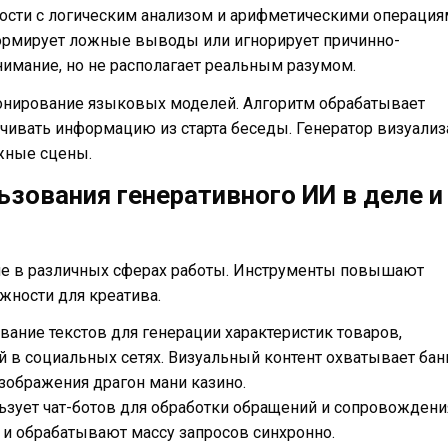
сти с логическим анализом и арифметическими операция
ормирует ложные выводы или игнорирует причинно-
нимание, но не располагает реальным разумом.
онирование языковых моделей. Алгоритм обрабатывает
ачивать информацию из старта беседы. Генератор визуали
жные сцены.
ьзования генеративного ИИ в деле и
ие в различных сферах работы. Инструменты повышают
ности для креатива.
ание текстов для генерации характеристик товаров,
 в социальных сетях. Визуальный контент охватывает бан
ображения драгон мани казино.
ьзует чат-ботов для обработки обращений и сопровождени
 и обрабатывают массу запросов синхронно.