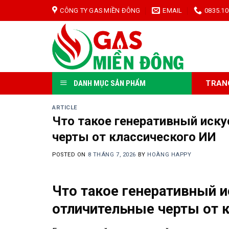
Skip
CÔNG TY GAS MIỀN ĐÔNG
EMAIL
0835.10
to
content
TRAN
DANH MỤC SẢN PHẨM
ARTICLE
Что такое генеративный иск
черты от классического ИИ
POSTED ON
8 THÁNG 7, 2026
BY
HOÀNG HAPPY
Что такое генеративный 
отличительные черты от 