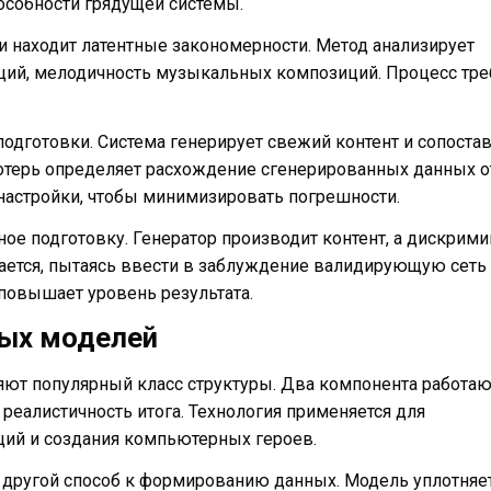
особности грядущей системы.
и находит латентные закономерности. Метод анализирует
аций, мелодичность музыкальных композиций. Процесс тре
одготовки. Система генерирует свежий контент и сопоста
отерь определяет расхождение сгенерированных данных о
настройки, чтобы минимизировать погрешности.
ое подготовку. Генератор производит контент, а дискрими
шается, пытаясь ввести в заблуждение валидирующую сеть
повышает уровень результата.
ых моделей
яют популярный класс структуры. Два компонента работаю
т реалистичность итога. Технология применяется для
ий и создания компьютерных героев.
другой способ к формированию данных. Модель уплотняе