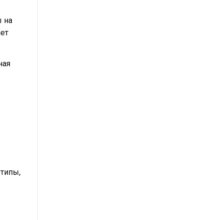
ы на
ет
ная
отипы,