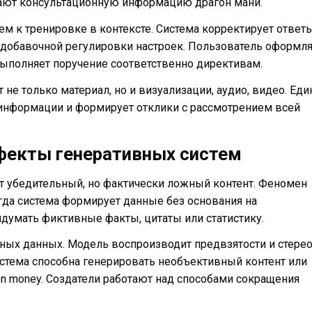
дают консультационную информацию драгон мани.
м к тренировке в контексте. Система корректирует ответ
обавочной регулировки настроек. Пользователь оформля
 выполняет поручение соответственно директивам.
 только материал, но и визуализации, аудио, видео. Еди
 информации и формирует отклики с рассмотрением всей
ефекты генеративных систем
 убедительный, но фактически ложный контент. Феномен
гда система формирует данные без основания на
думать фиктивные факты, цитаты или статистику.
ьных данных. Модель воспроизводит предвзятости и стере
стема способна генерировать необъективный контент или
n money. Создатели работают над способами сокращения