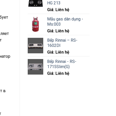
HG 213
Giá: Liên hệ
бует
Mẫu gas dân dụng -
Ms:003
Giá: Liên hệ
вляет
т
Bếp Rinnai – RS-
1602DI
Giá: Liên hệ
натор
Bếp Rinnai - RS-
1715Slim(G)
Giá: Liên hệ
т в
т