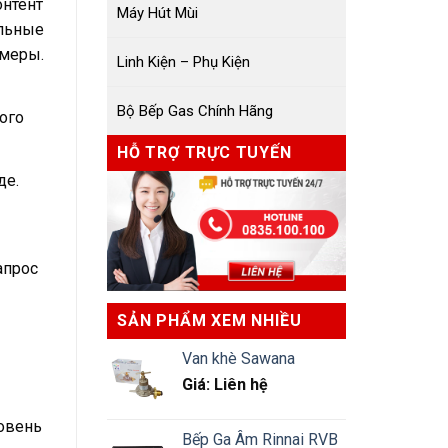
онтент
Máy Hút Mùi
альные
имеры.
Linh Kiện – Phụ Kiện
Bộ Bếp Gas Chính Hãng
ого
HỖ TRỢ TRỰC TUYẾN
де.
апрос
SẢN PHẨM XEM NHIỀU
Van khè Sawana
Giá: Liên hệ
ровень
Bếp Ga Âm Rinnai RVB