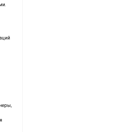
ми.
заций
неры,
я