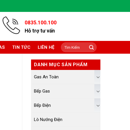
0835.100.100
Hỗ trợ tư vấn
Tìm
AS
TIN TỨC
LIÊN HỆ
kiếm:
DANH MỤC SẢN PHẨM
Gas An Toàn
Bếp Gas
Bếp Điện
Lò Nướng Điện