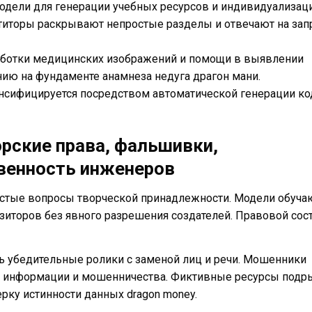
одели для генерации учебных ресурсов и индивидуализац
титоры раскрывают непростые разделы и отвечают на за
аботки медицинских изображений и помощи в выявлении
ию на фундаменте анамнеза недуга драгон мани.
нсифицируется посредством автоматической генерации ко
рские права, фальшивки,
твенность инженеров
остые вопросы творческой принадлежности. Модели обуча
зиторов без явного разрешения создателей. Правовой сос
ь убедительные ролики с заменой лиц и речи. Мошенники
й информации и мошенничества. Фиктивные ресурсы под
рку истинности данных dragon money.