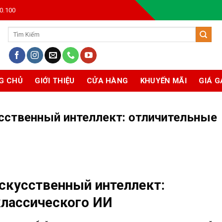
0.100
Tìm
kiếm:
G CHỦ
GIỚI THIỆU
CỬA HÀNG
KHUYẾN MÃI
GIÁ G
усственный интеллект: отличительные
искусственный интеллект:
классического ИИ