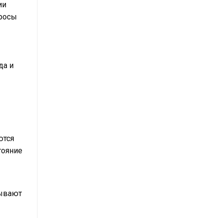
ии
просы
да и
ются
тояние
рывают