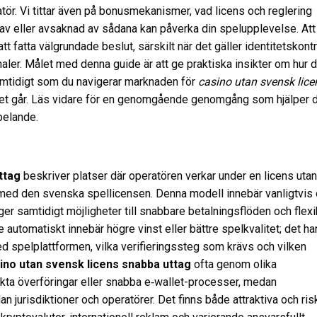
ratör. Vi tittar även på bonusmekanismer, vad licens och reglering
av eller avsaknad av sådana kan påverka din spelupplevelse. Att
fatta välgrundade beslut, särskilt när det gäller identitetskontr
aler. Målet med denna guide är att ge praktiska insikter om hur 
samtidigt som du navigerar marknaden för
casino utan svensk lice
 det går. Läs vidare för en genomgående genomgång som hjälper 
spelande.
ttag
beskriver platser där operatören verkar under en licens utan
 med den svenska spellicensen. Denna modell innebär vanligtvis 
r samtidigt möjligheter till snabbare betalningsflöden och flexi
e automatiskt innebär högre vinst eller bättre spelkvalitet; det ha
d spelplattformen, vilka verifieringssteg som krävs och vilken
ino utan svensk licens snabba uttag
ofta genom olika
ekta överföringar eller snabba e‑wallet-processer, medan
 jurisdiktioner och operatörer. Det finns både attraktiva och ris