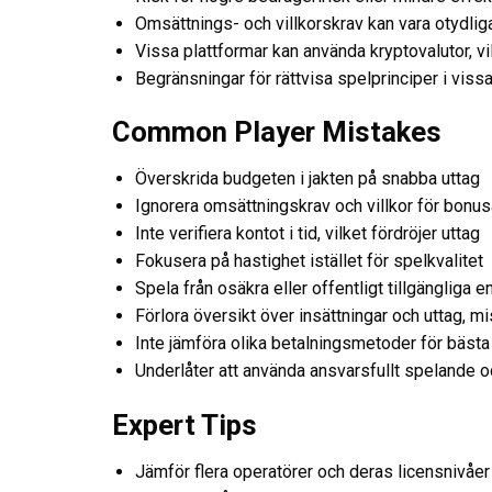
Omsättnings- och villkorskrav kan vara otydlig
Vissa plattformar kan använda kryptovalutor, vil
Begränsningar för rättvisa spelprinciper i vissa
Common Player Mistakes
Överskrida budgeten i jakten på snabba uttag
Ignorera omsättningskrav och villkor för bonus
Inte verifiera kontot i tid, vilket fördröjer uttag
Fokusera på hastighet istället för spelkvalitet
Spela från osäkra eller offentligt tillgängliga e
Förlora översikt över insättningar och uttag, m
Inte jämföra olika betalningsmetoder för bästa
Underlåter att använda ansvarsfullt spelande o
Expert Tips
Jämför flera operatörer och deras licensnivåer 