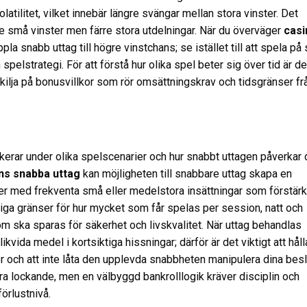
tilitet, vilket innebär längre svängar mellan stora vinster. Det
are små vinster men färre stora utdelningar. När du överväger
casi
pla snabb uttag till högre vinstchans; se istället till att spela på
 spelstrategi. För att förstå hur olika spel beter sig över tid är de
 skilja på bonusvillkor som rör omsättningskrav och tidsgränser fr
kerar under olika spelscenarier och hur snabbt uttagen påverkar 
ns snabba uttag
kan möjligheten till snabbare uttag skapa en
ker med frekventa små eller medelstora insättningar som förstärk
liga gränser för hur mycket som får spelas per session, natt och
om ska sparas för säkerhet och livskvalitet. När uttag behandlas
kvida medel i kortsiktiga hissningar; därför är det viktigt att håll
r och att inte låta den upplevda snabbheten manipulera dina besl
ra lockande, men en välbyggd bankrolllogik kräver disciplin och
örlustnivå.