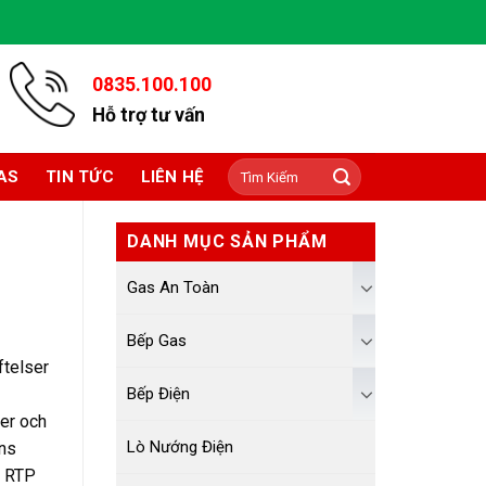
0835.100.100
Hỗ trợ tư vấn
Tìm
AS
TIN TỨC
LIÊN HỆ
kiếm:
DANH MỤC SẢN PHẨM
Gas An Toàn
Bếp Gas
ftelser
Bếp Điện
ker och
Lò Nướng Điện
ens
r RTP