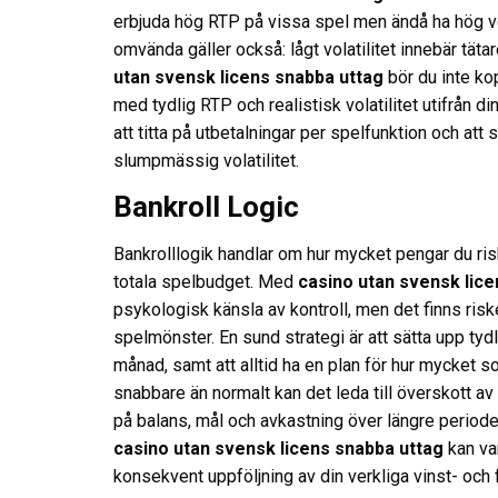
erbjuda hög RTP på vissa spel men ändå ha hög vola
omvända gäller också: lågt volatilitet innebär tät
utan svensk licens snabba uttag
bör du inte kop
med tydlig RTP och realistisk volatilitet utifrån din
att titta på utbetalningar per spelfunktion och att
slumpmässig volatilitet.
Bankroll Logic
Bankrolllogik handlar om hur mycket pengar du ris
totala spelbudget. Med
casino utan svensk lice
psykologisk känsla av kontroll, men det finns ris
spelmönster. En sund strategi är att sätta upp tyd
månad, samt att alltid ha en plan för hur mycket s
snabbare än normalt kan det leda till överskott av li
på balans, mål och avkastning över längre periode
casino utan svensk licens snabba uttag
kan va
konsekvent uppföljning av din verkliga vinst- och f