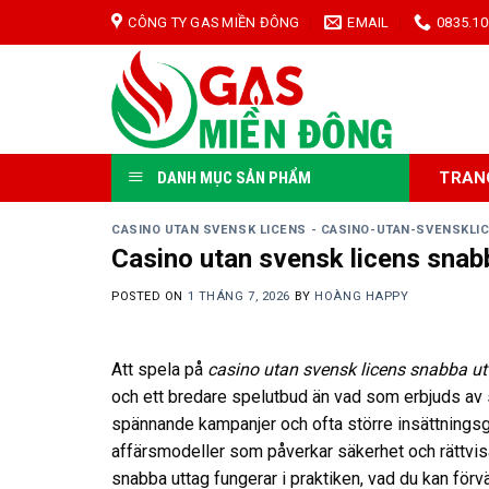
Skip
CÔNG TY GAS MIỀN ĐÔNG
EMAIL
0835.10
to
content
TRAN
DANH MỤC SẢN PHẨM
CASINO UTAN SVENSK LICENS - CASINO-UTAN-SVENSKLI
Casino utan svensk licens snabb
POSTED ON
1 THÁNG 7, 2026
BY
HOÀNG HAPPY
Att spela på
casino utan svensk licens snabba ut
och ett bredare spelutbud än vad som erbjuds av
spännande kampanjer och ofta större insättningsgl
affärsmodeller som påverkar säkerhet och rättvisa 
snabba uttag fungerar i praktiken, vad du kan förvä