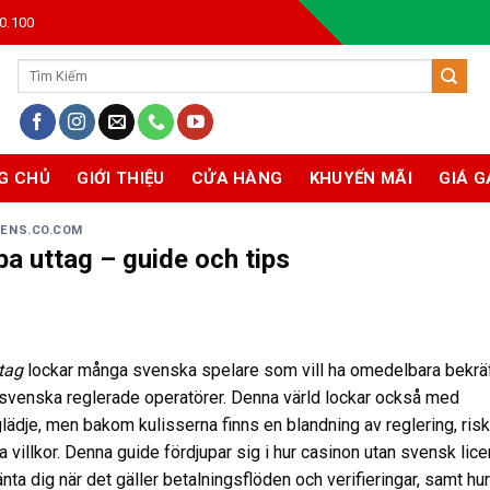
0.100
Tìm
kiếm:
G CHỦ
GIỚI THIỆU
CỬA HÀNG
KHUYẾN MÃI
GIÁ G
CENS.CO.COM
a uttag – guide och tips
tag
lockar många svenska spelare som vill ha omedelbara bekrä
 svenska reglerade operatörer. Denna värld lockar också med
ädje, men bakom kulisserna finns en blandning av reglering, ris
villkor. Denna guide fördjupar sig i hur casinon utan svensk lic
nta dig när det gäller betalningsflöden och verifieringar, samt hu