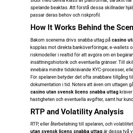
sidor med denna klass av plattformar, särskilt när 
spelande beaktas. Att förstå dessa skillnader hj
passar deras behov och riskprofil.
How It Works Behind the Sce
Bakom scenerna drivs snabba uttag på
casino ut
kopplas mot direkta banköverföringar, e‑wallets o
riskmodeller i realtid för att avgöra om en begä
insättningshistorik och eventuella gränser. Till s
innebära mindre tidskrävande KYC-processer, eller 
För spelaren betyder det ofta snabbare tillgång t
dokumentation i tid. Notera att även om uttagen går
casino utan svensk licens snabba uttag
kräver
hastigheten och eventuella avgifter, samt hur kund
RTP and Volatility Analysis
RTP, eller återbetalning till spelaren, och volatili
utan svensk licens snabba uttag
är dessa två v