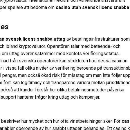
kryptovalutor, internationell reklam och varierande ansvarsfullt
älper spelare att bedöma om
casino utan svensk licens snabba
nes
an svensk licens snabba uttag
av betalingsinfrastrukturer som
ch ibland kryptovalutor. Operatören talar med beteende- och
ran om uttag överensstämmer med kontots verifieringsstatus,
killnad från svenska operatörer kan strukturen hos dessa casinon
i vissa fall olika nivåer av verifiering beroende på transaktions
ill pengar, men också ökad risk för misstag om man inte följer u
 fort, kan legitimacy och transparens variera mellan jurisdiktione
 också att kunder förstår hur olika betalningsmetoder påverkar
support hanterar frågor kring uttag och kampanjer.
tet beskriver hur mycket och hur ofta vinstbetalningar sker. För
cas
ariabler oberoende av hur snabbt uttagen behandlas. Ett casino 