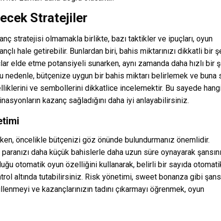
ecek Stratejiler
ç stratejisi olmamakla birlikte, bazı taktikler ve ipuçları, oyun
lı hale getirebilir. Bunlardan biri, bahis miktarınızı dikkatli bir ş
lar elde etme potansiyeli sunarken, aynı zamanda daha hızlı bir 
Bu nedenle, bütçenize uygun bir bahis miktarı belirlemek ve buna 
elliklerini ve sembollerini dikkatlice incelemektir. Bu sayede hang
asyonların kazanç sağladığını daha iyi anlayabilirsiniz.
etimi
ken, öncelikle bütçenizi göz önünde bulundurmanız önemlidir.
, paranızı daha küçük bahislerle daha uzun süre oynayarak şansın
uğu otomatik oyun özelliğini kullanarak, belirli bir sayıda otomati
trol altında tutabilirsiniz. Risk yönetimi, sweet bonanza gibi şans
bullenmeyi ve kazançlarınızın tadını çıkarmayı öğrenmek, oyun