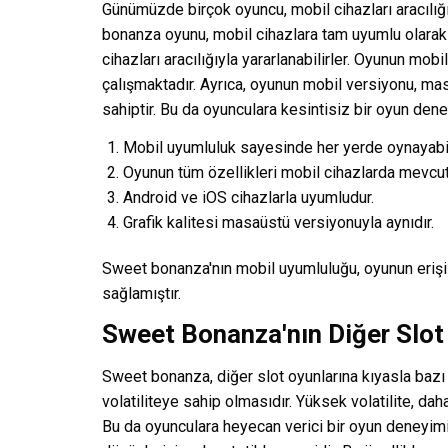
Günümüzde birçok oyuncu, mobil cihazları aracılığ
bonanza oyunu, mobil cihazlara tam uyumlu olarak 
cihazları aracılığıyla yararlanabilirler. Oyunun m
çalışmaktadır. Ayrıca, oyunun mobil versiyonu, ma
sahiptir. Bu da oyunculara kesintisiz bir oyun dene
Mobil uyumluluk sayesinde her yerde oynayabil
Oyunun tüm özellikleri mobil cihazlarda mevcut
Android ve iOS cihazlarla uyumludur.
Grafik kalitesi masaüstü versiyonuyla aynıdır.
Sweet bonanza'nın mobil uyumluluğu, oyunun erişile
sağlamıştır.
Sweet Bonanza'nın Diğer Slot 
Sweet bonanza, diğer slot oyunlarına kıyasla bazı 
volatiliteye sahip olmasıdır. Yüksek volatilite, da
Bu da oyunculara heyecan verici bir oyun deneyimi 