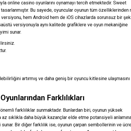
ıyla online casino oyunlarını oynamayı tercih etmektedir. Sweet
tasarlanmıştır. Bu sayede, oyuncular oyunun tüm özelliklerinden 
obil versiyonu, hem Android hem de iOS cihazlarda sorunsuz bir şek
saüstü versiyonuyla aynı kalitede grafiklere ve oyun mekaniğine
yimi sunar.
irsiniz.
tur.
bilirliğini artırmış ve daha geniş bir oyuncu kitlesine ulaşmasını
Oyunlarından Farklılıkları
önemli farklılıklar sunmaktadır. Bunlardan biri, oyunun yüksek
ha az sıklıkla daha büyük kazançlar elde etme potansiyeli anlamına 
sunar. Bir diğer farklılık ise, oyunun çarpan sembollerinin ve ücr