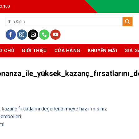
0.100
Tìm
kiếm:
G CHỦ
GIỚI THIỆU
CỬA HÀNG
KHUYẾN MÃI
GIÁ G
anza_ile_yüksek_kazanç_fırsatlarını_d
kazanç fırsatlarını değerlendirmeye hazır mısınız
embolleri
mi