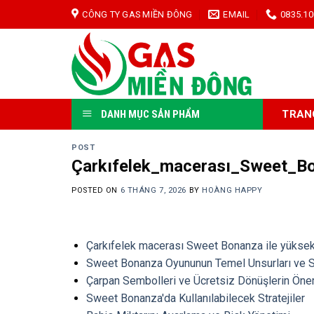
Skip
CÔNG TY GAS MIỀN ĐÔNG
EMAIL
0835.10
to
content
TRAN
DANH MỤC SẢN PHẨM
POST
Çarkıfelek_macerası_Sweet_Bon
POSTED ON
6 THÁNG 7, 2026
BY
HOÀNG HAPPY
Çarkıfelek macerası Sweet Bonanza ile yüksek 
Sweet Bonanza Oyununun Temel Unsurları ve S
Çarpan Sembolleri ve Ücretsiz Dönüşlerin Öne
Sweet Bonanza'da Kullanılabilecek Stratejiler