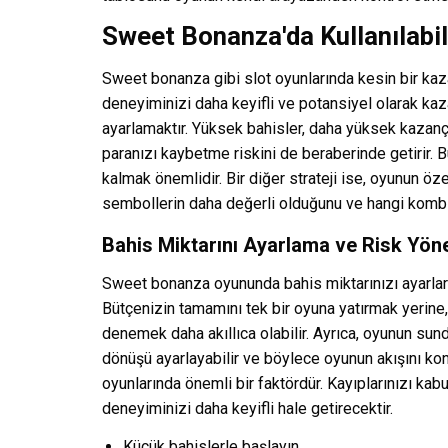
Sweet Bonanza'da Kullanılabil
Sweet bonanza gibi slot oyunlarında kesin bir kazan
deneyiminizi daha keyifli ve potansiyel olarak kazanç
ayarlamaktır. Yüksek bahisler, daha yüksek kazanç
paranızı kaybetme riskini de beraberinde getirir. 
kalmak önemlidir. Bir diğer strateji ise, oyunun öz
sembollerin daha değerli olduğunu ve hangi kombin
Bahis Miktarını Ayarlama ve Risk Yön
Sweet bonanza oyununda bahis miktarınızı ayarlar
Bütçenizin tamamını tek bir oyuna yatırmak yerine
denemek daha akıllıca olabilir. Ayrıca, oyunun sund
dönüşü ayarlayabilir ve böylece oyunun akışını kon
oyunlarında önemli bir faktördür. Kayıplarınızı ka
deneyiminizi daha keyifli hale getirecektir.
Küçük bahislerle başlayın.