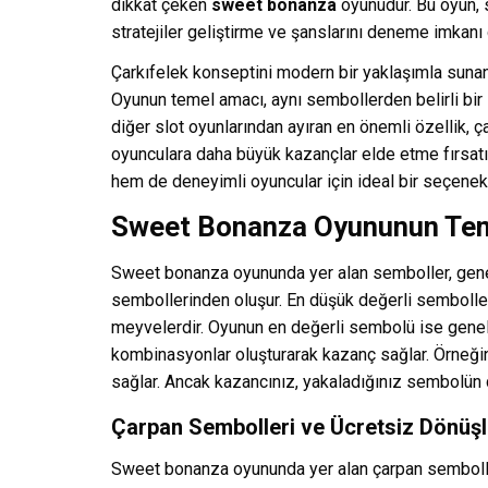
dikkat çeken
sweet bonanza
oyunudur. Bu oyun, 
stratejiler geliştirme ve şanslarını deneme imkanı d
Çarkıfelek konseptini modern bir yaklaşımla suna
Oyunun temel amacı, aynı sembollerden belirli bi
diğer slot oyunlarından ayıran en önemli özellik, 
oyunculara daha büyük kazançlar elde etme fırsatı 
hem de deneyimli oyuncular için ideal bir seçenek
Sweet Bonanza Oyununun Teme
Sweet bonanza oyununda yer alan semboller, genel
sembollerinden oluşur. En düşük değerli semboll
meyvelerdir. Oyunun en değerli sembolü ise genelli
kombinasyonlar oluşturarak kazanç sağlar. Örneği
sağlar. Ancak kazancınız, yakaladığınız sembolün d
Çarpan Sembolleri ve Ücretsiz Dönüş
Sweet bonanza oyununda yer alan çarpan sembolleri,