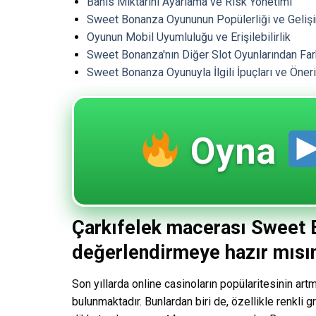
Bahis Miktarını Ayarlama ve Risk Yönetimi
Sweet Bonanza Oyununun Popülerliği ve Geliş
Oyunun Mobil Uyumluluğu ve Erişilebilirlik
Sweet Bonanza'nın Diğer Slot Oyunlarından Farkl
Sweet Bonanza Oyunuyla İlgili İpuçları ve Öneri
Oyna
Çarkıfelek macerası Sweet B
değerlendirmeye hazır mısı
Son yıllarda online casinoların popülaritesinin art
bulunmaktadır. Bunlardan biri de, özellikle renkli 