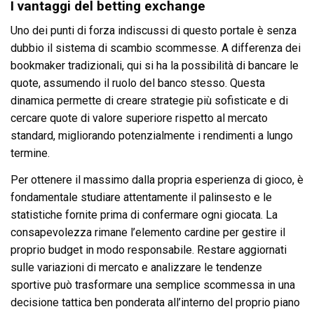
I vantaggi del betting exchange
Uno dei punti di forza indiscussi di questo portale è senza
dubbio il sistema di scambio scommesse. A differenza dei
bookmaker tradizionali, qui si ha la possibilità di bancare le
quote, assumendo il ruolo del banco stesso. Questa
dinamica permette di creare strategie più sofisticate e di
cercare quote di valore superiore rispetto al mercato
standard, migliorando potenzialmente i rendimenti a lungo
termine.
Per ottenere il massimo dalla propria esperienza di gioco, è
fondamentale studiare attentamente il palinsesto e le
statistiche fornite prima di confermare ogni giocata. La
consapevolezza rimane l’elemento cardine per gestire il
proprio budget in modo responsabile. Restare aggiornati
sulle variazioni di mercato e analizzare le tendenze
sportive può trasformare una semplice scommessa in una
decisione tattica ben ponderata all’interno del proprio piano