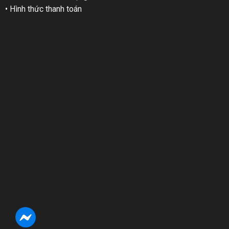
• Hình thức thanh toán