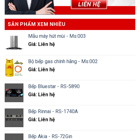
SẢN PHẨM XEM NHIỀU
Mẫu máy hút mùi - Ms:003
Giá: Liên hệ
Bộ bếp gas chính hãng - Ms:002
Giá: Liên hệ
Bếp Bluestar - RS-5890
Giá: Liên hệ
Bếp Rinnai - RS-1740A
Giá: Liên hệ
Bếp Akia - RS-72Gin