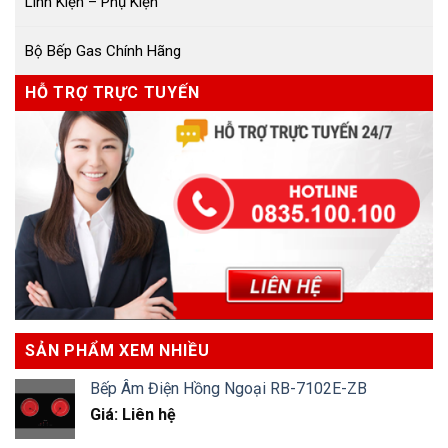
Linh Kiện – Phụ Kiện
Bộ Bếp Gas Chính Hãng
HỖ TRỢ TRỰC TUYẾN
SẢN PHẨM XEM NHIỀU
Bếp Âm Điện Hồng Ngoại RB-7102E-ZB
Giá: Liên hệ