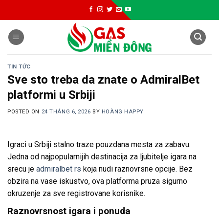
Skip
to
content
TIN TỨC
Sve sto treba da znate o AdmiralBet
platformi u Srbiji
POSTED ON
24 THÁNG 6, 2026
BY
HOÀNG HAPPY
Igraci u Srbiji stalno traze pouzdana mesta za zabavu.
Jedna od najpopularnijih destinacija za ljubitelje igara na
srecu je
admiralbet rs
koja nudi raznovrsne opcije. Bez
obzira na vase iskustvo, ova platforma pruza sigurno
okruzenje za sve registrovane korisnike.
Raznovrsnost igara i ponuda