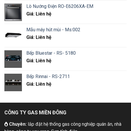
Lò Nướng Điện RO-E6206XA-EM
Giá: Liên hệ
Mẫu máy hút mùi - Ms:002
Giá: Liên hệ
Bếp Bluestar - RS- 5180
Giá: Liên hệ
Bếp Rinnai - RS-2711
Giá: Liên hệ
CÔNG TY GAS MIỀN ĐÔNG
Chuyên:
lắp đặt hệ thống gas công nghiệp quán ăn, nhà