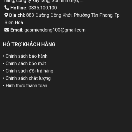
hàng, công ty xay rang, Sơn tỉnh điện, ....
Hotline:
0835.100.100
Địa chỉ:
883 Đường Đồng Khởi, Phường Tân Phong, Tp
Biên Hoà
Email:
gasmiendong100@gmail.com
HỖ TRỢ KHÁCH HÀNG
• Chính sách bảo hành
• Chính sách bảo mật
• Chính sách đổi trả hàng
• Chính sách chất lượng
• Hình thức thanh toán