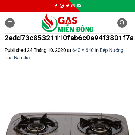
Skip
to
content
2edd73c85321110fab6c0a94f3801f7a
Published
24 Tháng 10, 2020
at
640 × 640
in
Bếp Nướng
Gas Namilux