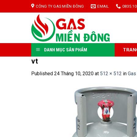
Skip
CÔNG TY GAS MIỀN ĐÔNG
EMAIL
0835.10
to
content
TRAN
DANH MỤC SẢN PHẨM
vt
Published
24 Tháng 10, 2020
at
512 × 512
in
Gas