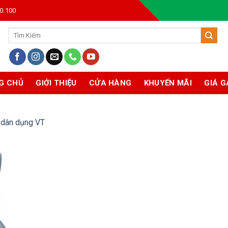
0.100
Tìm
kiếm:
G CHỦ
GIỚI THIỆU
CỬA HÀNG
KHUYẾN MÃI
GIÁ G
 dân dụng VT