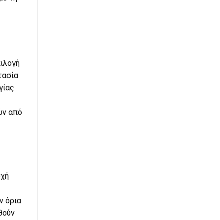
πιλογή
τασία
γίας
ών από
οχή
ν όρια
θούν