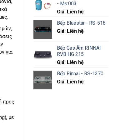
όνια,
- Ms:003
ικά
Giá: Liên hệ
μες.
Bếp Bluestar - RS-518
ρμών,
Giá: Liên hệ
όσεις
ην
Bếp Gas Âm RINNAI
ών για
RVB HG 215
Giá: Liên hệ
Bếp Rinnai - RS-1370
Giá: Liên hệ
ή προς
υ
g), με