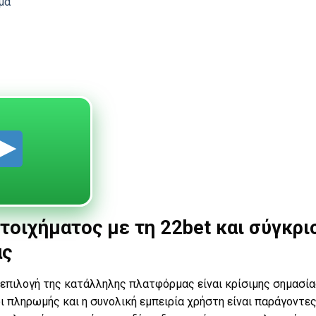
μα
οιχήματος με τη 22bet και σύγκρι
ας
επιλογή της κατάλληλης πλατφόρμας είναι κρίσιμης σημασία
οι πληρωμής και η συνολική εμπειρία χρήστη είναι παράγοντε