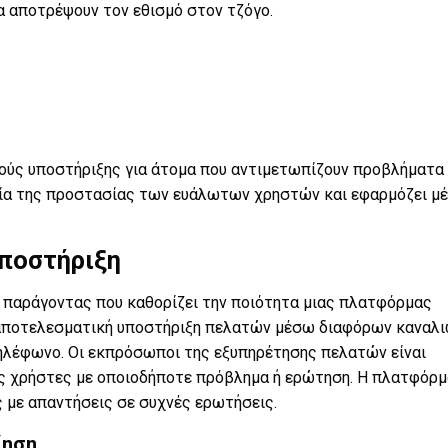
α αποτρέψουν τον εθισμό στον τζόγο.
ούς υποστήριξης για άτομα που αντιμετωπίζουν προβλήματα
σία της προστασίας των ευάλωτων χρηστών και εφαρμόζει μ
ποστήριξη
 παράγοντας που καθορίζει την ποιότητα μιας πλατφόρμας
 αποτελεσματική υποστήριξη πελατών μέσω διαφόρων καναλι
ι τηλέφωνο. Οι εκπρόσωποι της εξυπηρέτησης πελατών είναι
υς χρήστες με οποιοδήποτε πρόβλημα ή ερώτηση. Η πλατφόρμ
ς με απαντήσεις σε συχνές ερωτήσεις.
ίηση