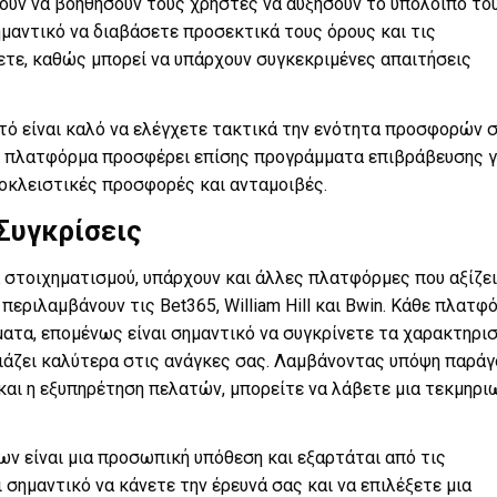
ούν να βοηθήσουν τους χρήστες να αυξήσουν το υπόλοιπό του
μαντικό να διαβάσετε προσεκτικά τους όρους και τις
ετε, καθώς μπορεί να υπάρχουν συγκεκριμένες απαιτήσεις
υτό είναι καλό να ελέγχετε τακτικά την ενότητα προσφορών 
 Η πλατφόρμα προσφέρει επίσης προγράμματα επιβράβευσης γ
οκλειστικές προσφορές και ανταμοιβές.
Συγκρίσεις
α στοιχηματισμού, υπάρχουν και άλλες πλατφόρμες που αξίζει
εριλαμβάνουν τις Bet365, William Hill και Bwin. Κάθε πλατφ
ματα, επομένως είναι σημαντικό να συγκρίνετε τα χαρακτηρι
ριάζει καλύτερα στις ανάγκες σας. Λαμβάνοντας υπόψη παρά
και η εξυπηρέτηση πελατών, μπορείτε να λάβετε μια τεκμηρι
 είναι μια προσωπική υπόθεση και εξαρτάται από τις
ι σημαντικό να κάνετε την έρευνά σας και να επιλέξετε μια