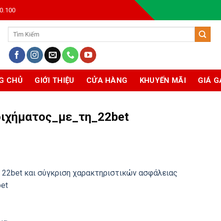
0.100
Tìm
kiếm:
G CHỦ
GIỚI THIỆU
CỬA HÀNG
KHUYẾN MÃI
GIÁ G
ιχήματος_με_τη_22bet
 22bet και σύγκριση χαρακτηριστικών ασφάλειας
et