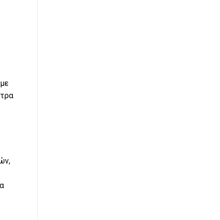
 με
έτρα
ών,
α