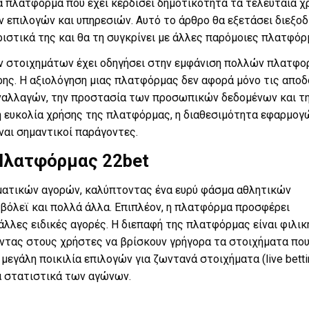
α πλατφόρμα που έχει κερδίσει δημοτικότητα τα τελευταία χρ
 επιλογών και υπηρεσιών. Αυτό το άρθρο θα εξετάσει διεξοδ
ιστικά της και θα τη συγκρίνει με άλλες παρόμοιες πλατφόρ
ν στοιχημάτων έχει οδηγήσει στην εμφάνιση πολλών πλατφο
ης. Η αξιολόγηση μιας πλατφόρμας δεν αφορά μόνο τις αποδ
υναλλαγών, την προστασία των προσωπικών δεδομένων και τ
η ευκολία χρήσης της πλατφόρμας, η διαθεσιμότητα εφαρμογ
ναι σημαντικοί παράγοντες.
Πλατφόρμας 22bet
ηματικών αγορών, καλύπτοντας ένα ευρύ φάσμα αθλητικών
 βόλεϊ και πολλά άλλα. Επιπλέον, η πλατφόρμα προσφέρει
 άλλες ειδικές αγορές. Η διεπαφή της πλατφόρμας είναι φιλικ
οντας στους χρήστες να βρίσκουν γρήγορα τα στοιχήματα πο
εγάλη ποικιλία επιλογών για ζωντανά στοιχήματα (live bettin
τα στατιστικά των αγώνων.