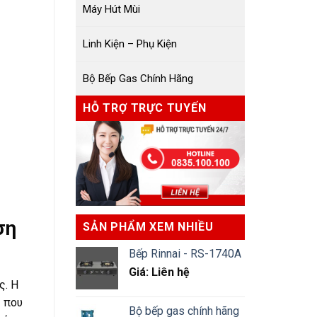
Máy Hút Mùi
Linh Kiện – Phụ Kiện
Bộ Bếp Gas Chính Hãng
HỖ TRỢ TRỰC TUYẾN
ση
SẢN PHẨM XEM NHIỀU
Bếp Rinnai - RS-1740A
Giá: Liên hệ
ς. Η
ς που
Bộ bếp gas chính hãng