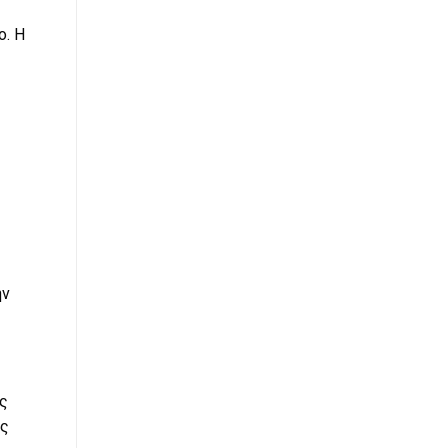
ο. Η
ην
ς
ες