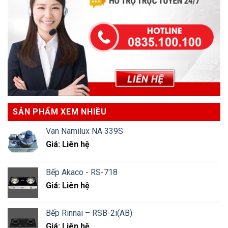
SẢN PHẨM XEM NHIỀU
Van Namilux NA 339S
Giá: Liên hệ
Bếp Akaco - RS-718
Giá: Liên hệ
Bếp Rinnai – RSB-2i(AB)
Giá: Liên hệ