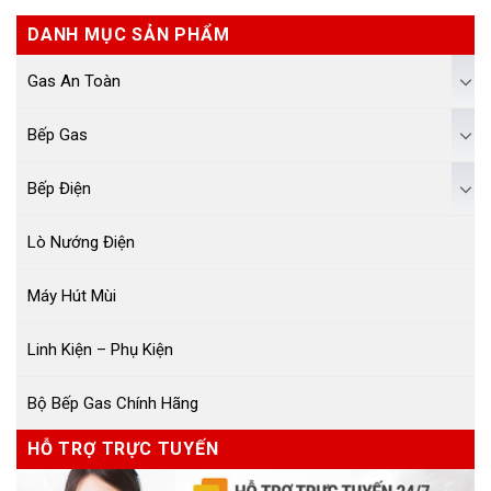
DANH MỤC SẢN PHẨM
Gas An Toàn
Bếp Gas
Bếp Điện
Lò Nướng Điện
Máy Hút Mùi
Linh Kiện – Phụ Kiện
Bộ Bếp Gas Chính Hãng
HỖ TRỢ TRỰC TUYẾN