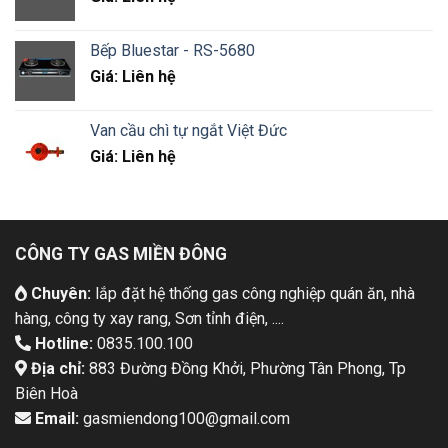
Bếp Bluestar - RS-5680
Giá: Liên hệ
Van cầu chì tự ngắt Việt Đức
Giá: Liên hệ
CÔNG TY GAS MIỀN ĐÔNG
Chuyên:
lắp đặt hệ thống gas công nghiệp quán ăn, nhà
hàng, công ty xay rang, Sơn tỉnh điện, ....
Hotline:
0835.100.100
Địa chỉ:
883 Đường Đồng Khởi, Phường Tân Phong, Tp
Biên Hoà
Email:
gasmiendong100@gmail.com