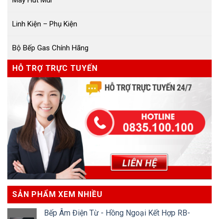
Máy Hút Mùi
Linh Kiện – Phụ Kiện
Bộ Bếp Gas Chính Hãng
HỖ TRỢ TRỰC TUYẾN
SẢN PHẨM XEM NHIỀU
Bếp Âm Điện Từ - Hồng Ngoại Kết Hợp RB-