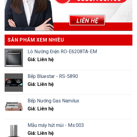
SẢN PHẨM XEM NHIỀU
Lò Nướng Điện RO-E6208TA-EM
Giá: Liên hệ
Bếp Bluestar - RS-5890
Giá: Liên hệ
Bếp Nướng Gas Namilux
Giá: Liên hệ
Mẫu máy hút mùi - Ms:003
Giá: Liên hệ