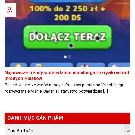
09
Th7
Najnowsze trendy w dziedzinie mobilnego rozrywki wśród
młodych Polaków
Poland: Jasne, że wśród młodych Polaków popularność mobilnego
rozrywki stale rośnie. Badania i statystyki potwierdzają [...]
DANH MỤC SẢN PHẨM
Gas An Toàn