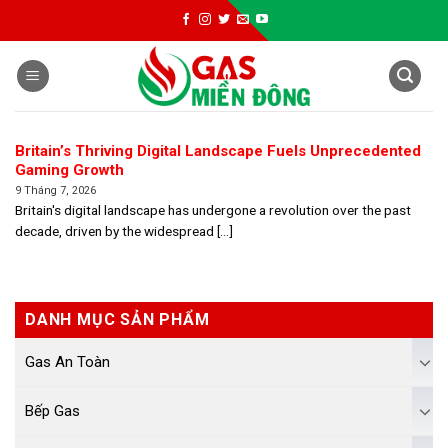
Skip
to
content
Britain’s Thriving Digital Landscape Fuels Unprecedented
Gaming Growth
9 Tháng 7, 2026
Britain's digital landscape has undergone a revolution over the past
decade, driven by the widespread [...]
DANH MỤC SẢN PHẨM
Gas An Toàn
Bếp Gas