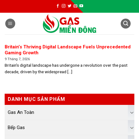
Skip
to
content
Britain’s Thriving Digital Landscape Fuels Unprecedented
Gaming Growth
9 Tháng 7, 2026
Britain's digital landscape has undergone a revolution over the past
decade, driven by the widespread [...]
DANH MỤC SẢN PHẨM
Gas An Toàn
Bếp Gas