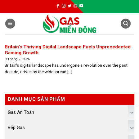
Skip
to
content
Britain’s Thriving Digital Landscape Fuels Unprecedented
Gaming Growth
9 Tháng 7, 2026
Britain's digital landscape has undergone a revolution over the past
decade, driven by the widespread [...]
DANH MỤC SẢN PHẨM
Gas An Toàn
Bếp Gas