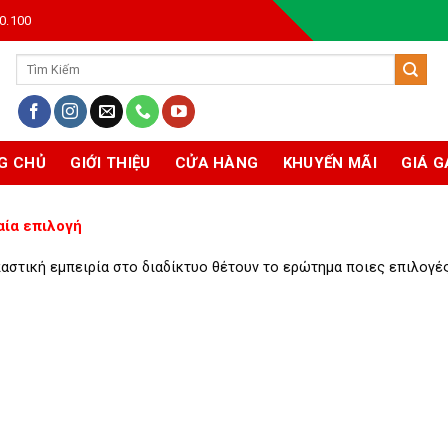
0.100
Tìm
kiếm:
G CHỦ
GIỚI THIỆU
CỬA HÀNG
KHUYẾN MÃI
GIÁ G
αία επιλογή
στική εμπειρία στο διαδίκτυο θέτουν το ερώτημα ποιες επιλογές [