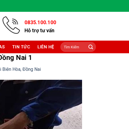
0835.100.100
Hỗ trợ tư vấn
Tìm
AS
TIN TỨC
LIÊN HỆ
kiếm:
 Đồng Nai 1
i Biên Hòa, Đồng Nai