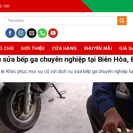
0.100
Tìm
kiếm:
G CHỦ
GIỚI THIỆU
CỬA HÀNG
KHUYẾN MÃI
GIÁ G
ụ sửa bếp ga chuyên nghiệp tại Biên Hòa,
in
Khắc phục mọi sự cố với dịch vụ sửa bếp ga chuyên nghiệp tạ