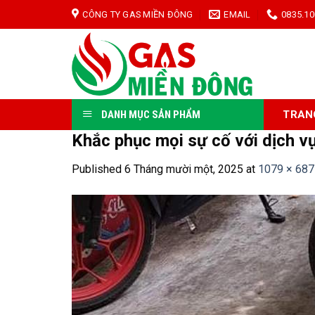
Skip
CÔNG TY GAS MIỀN ĐÔNG
EMAIL
0835.10
to
content
TRAN
DANH MỤC SẢN PHẨM
Khắc phục mọi sự cố với dịch v
Published
6 Tháng mười một, 2025
at
1079 × 687