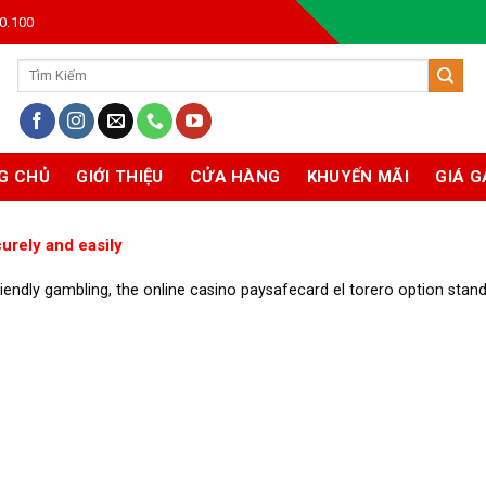
0.100
Tìm
kiếm:
G CHỦ
GIỚI THIỆU
CỬA HÀNG
KHUYẾN MÃI
GIÁ G
urely and easily
riendly gambling, the online casino paysafecard el torero option stan