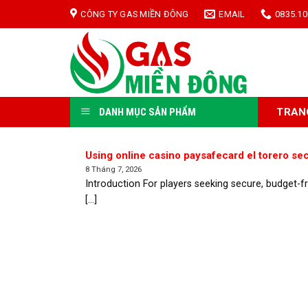
Skip
CÔNG TY GAS MIỀN ĐÔNG
EMAIL
0835.10
to
content
TRAN
DANH MỤC SẢN PHẨM
Using online casino paysafecard el torero sec
8 Tháng 7, 2026
Introduction For players seeking secure, budget-f
[...]