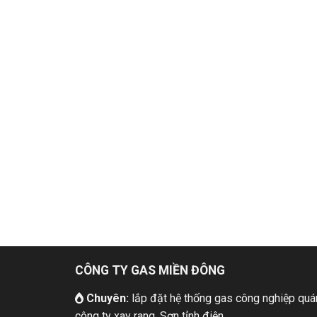
CÔNG TY GAS MIỀN ĐÔNG
Chuyên:
lắp đặt hệ thống gas công nghiệp quán
công ty xay rang, Sơn tỉnh điện, ....