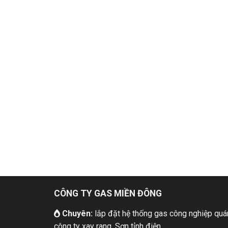
CÔNG TY GAS MIỀN ĐÔNG
Chuyên:
lắp đặt hệ thống gas công nghiệp quán
công ty xay rang, Sơn tỉnh điện, ....