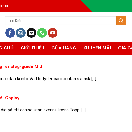
0.100
Tìm
kiếm:
G CHỦ
GIỚI THIỆU
CỬA HÀNG
KHUYẾN MÃI
GIÁ G
g för steg-guide MIJ
no utan konto Vad betyder casino utan svensk [...]
 ️ Goplay
dig på ett casino utan svensk licens Topp [...]