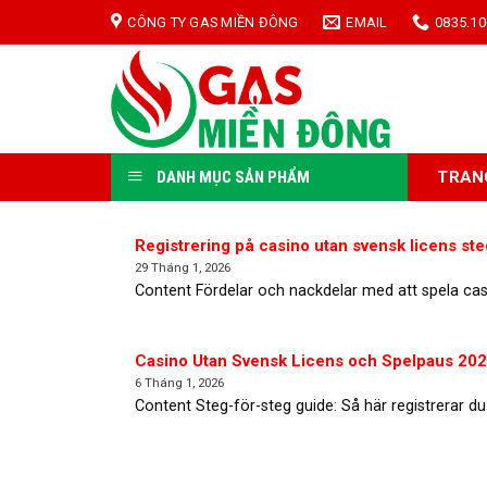
Skip
CÔNG TY GAS MIỀN ĐÔNG
EMAIL
0835.10
to
content
TRAN
DANH MỤC SẢN PHẨM
Registrering på casino utan svensk licens ste
29 Tháng 1, 2026
Content Fördelar och nackdelar med att spela casi
Casino Utan Svensk Licens och Spelpaus 2026
6 Tháng 1, 2026
Content Steg-för-steg guide: Så här registrerar du 