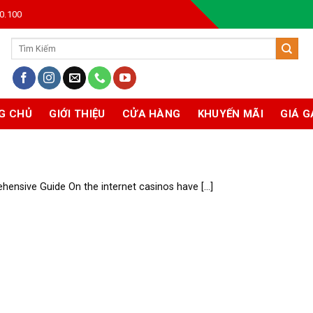
0.100
Tìm
kiếm:
G CHỦ
GIỚI THIỆU
CỬA HÀNG
KHUYẾN MÃI
GIÁ G
hensive Guide On the internet casinos have [...]