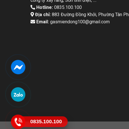
công ty xay rang, Sơn tỉnh điện, ....
Hotline:
0835.100.100
Địa chỉ:
883 Đường Đồng Khởi, Phường Tân Pho
Email:
gasmiendong100@gmail.com
0835.100.100