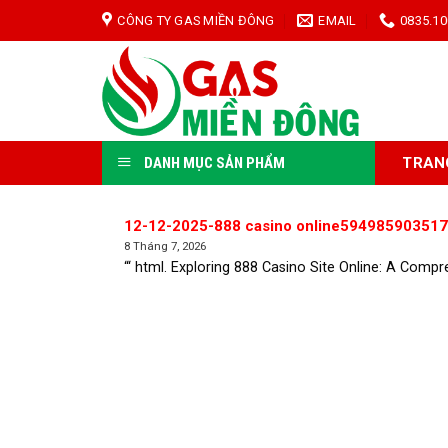
Skip
CÔNG TY GAS MIỀN ĐÔNG
EMAIL
0835.10
to
content
TRAN
DANH MỤC SẢN PHẨM
12-12-2025-888 casino online594985903517
8 Tháng 7, 2026
“‘ html. Exploring 888 Casino Site Online: A Compre