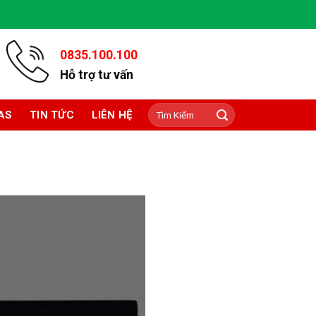
0835.100.100
Hỗ trợ tư vấn
Tìm
AS
TIN TỨC
LIÊN HỆ
kiếm: