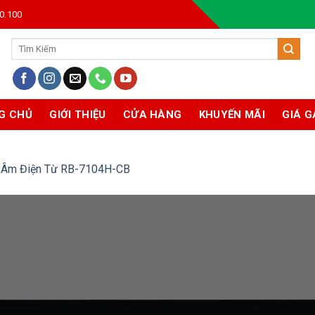
0.100
Tìm
kiếm:
G CHỦ
GIỚI THIỆU
CỬA HÀNG
KHUYẾN MÃI
GIÁ G
 Âm Điện Từ RB-7104H-CB