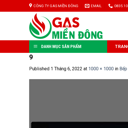
Skip
CÔNG TY GAS MIỀN ĐÔNG
EMAIL
0835.10
to
content
TRAN
DANH MỤC SẢN PHẨM
9
Published
1 Tháng 6, 2022
at
1000 × 1000
in
Bếp