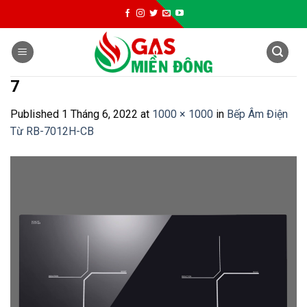
Skip
to
content
7
Published
1 Tháng 6, 2022
at
1000 × 1000
in
Bếp Âm Điện
Từ RB-7012H-CB